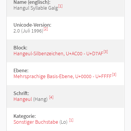
Name (englisch):
[1]
Hangul Syllable Galg
Unicode-Version:
[2]
2.0 (Juli 1996)
Block:
[3]
Hangeul-Silbenzeichen, U+AC00 - U+D7AF
Ebene:
[3]
Mehrsprachige Basis-Ebene, U+0000 - U+FFFF
Schrift:
[4]
Hangeul
(Hang)
Kategorie:
[1]
Sonstiger Buchstabe
(Lo)