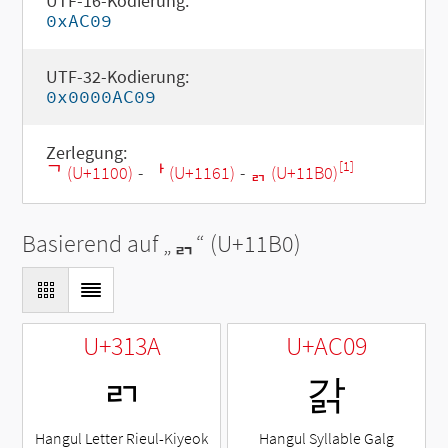
UTF-16-Kodierung:
0xAC09
UTF-32-Kodierung:
0x0000AC09
Zerlegung:
[1]
ᄀ (U+1100)
-
ᅡ (U+1161)
-
ᆰ (U+11B0)
Basierend auf „
ᆰ
“ (U+11B0)
U+313A
U+AC09
ㄺ
갉
Hangul Letter Rieul-Kiyeok
Hangul Syllable Galg