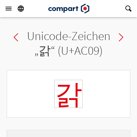
Unicode-Zeichen
Previous char
Ne
„
갉
“ (U+AC09)
갉