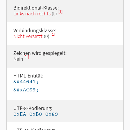
Bidirektional-Klasse:
[1]
Links nach rechts
(L)
Verbindungsklasse:
[1]
Nicht versetzt
(0)
Zeichen wird gespiegelt:
[1]
Nein
HTML-Entität:
&#44041;
&#xAC09;
UTF-8-Kodierung:
0xEA 0xB0 0x89