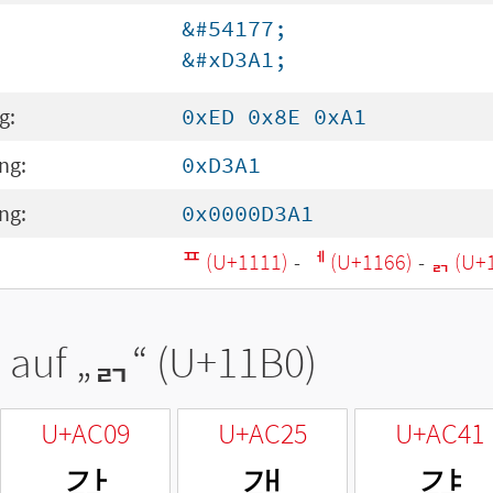
&#54177;
&#xD3A1;
g:
0xED 0x8E 0xA1
ng:
0xD3A1
ng:
0x0000D3A1
ᄑ (U+1111)
-
ᅦ (U+1166)
-
ᆰ (U+
 auf „
ᆰ
“ (U+11B0)
U+AC09
U+AC25
U+AC41
갉
갥
걁