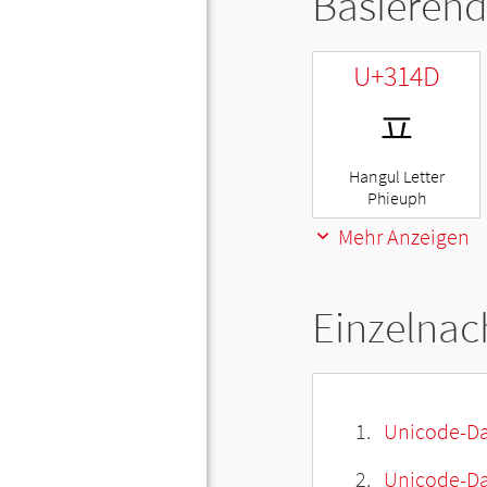
Basierend
U+314D
ㅍ
Hangul Letter
Phieuph
Mehr Anzeigen
Einzelnac
Unicode-Da
Unicode-Dat