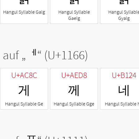
Hangul Syllable Galg
Hangul Syllable
Hangul Syllabl
Gaelg
Gyalg
 auf „
ᅦ
“ (U+1166)
U+AC8C
U+AED8
U+B124
게
께
네
Hangul Syllable Ge
Hangul Syllable Gge
Hangul Syllable 