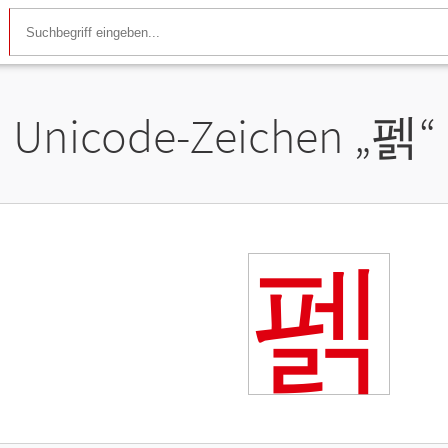
Unicode-Zeichen „
펡
“
펡