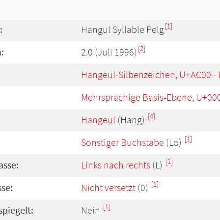
[1]
:
Hangul Syllable Pelg
[2]
:
2.0 (Juli 1996)
Hangeul-Silbenzeichen, U+AC00 -
Mehrsprachige Basis-Ebene, U+00
[4]
Hangeul
(Hang)
[1]
Sonstiger Buchstabe
(Lo)
[1]
asse:
Links nach rechts
(L)
[1]
se:
Nicht versetzt
(0)
[1]
spiegelt:
Nein