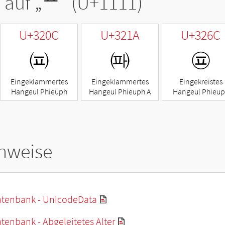
 auf „
ᄑ
“ (U+1111)
U+320C
U+321A
U+326C
㈌
㈚
㉬
Eingeklammertes
Eingeklammertes
Eingekreistes
Hangeul Phieuph
Hangeul Phieuph A
Hangeul Phieu
hweise
tenbank - UnicodeData
enbank - Abgeleitetes Alter