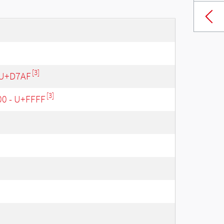
[3]
 U+D7AF
[3]
00 - U+FFFF