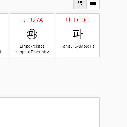
U+327A
U+D30C
㉺
파
Eingekreistes
Hangul Syllable Pa
ph
Hangeul Phieuph A