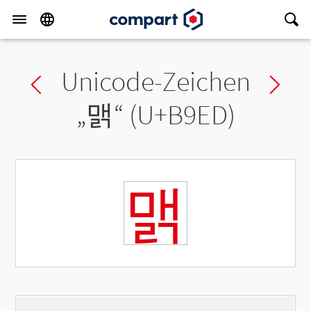
Unicode-Zeichen
Previous char
Ne
„
맭
“ (U+B9ED)
맭