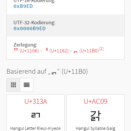
UTF-16-Kodierung:
0xB9ED
UTF-32-Kodierung:
0x0000B9ED
Zerlegung:
[1]
ᄆ (U+1106)
-
ᅢ (U+1162)
-
ᆰ (U+11B0)
Basierend auf „
ᆰ
“ (U+11B0)
U+313A
U+AC09
ㄺ
갉
Hangul Letter Rieul-Kiyeok
Hangul Syllable Galg