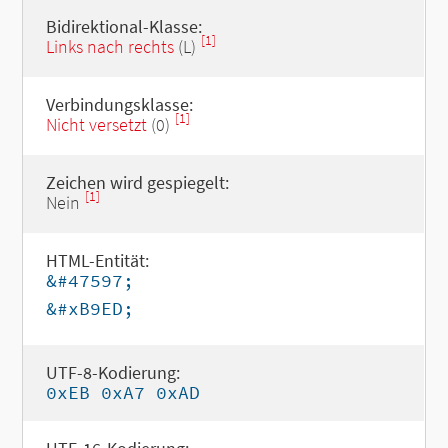
Bidirektional-Klasse:
[1]
Links nach rechts
(L)
Verbindungsklasse:
[1]
Nicht versetzt
(0)
Zeichen wird gespiegelt:
[1]
Nein
HTML-Entität:
&#47597;
&#xB9ED;
UTF-8-Kodierung:
0xEB 0xA7 0xAD