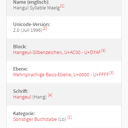
Name (englisch):
[1]
Hangul Syllable Maelg
Unicode-Version:
[2]
2.0 (Juli 1996)
Block:
[3]
Hangeul-Silbenzeichen, U+AC00 - U+D7AF
Ebene:
[3]
Mehrsprachige Basis-Ebene, U+0000 - U+FFFF
Schrift:
[4]
Hangeul
(Hang)
Kategorie:
[1]
Sonstiger Buchstabe
(Lo)