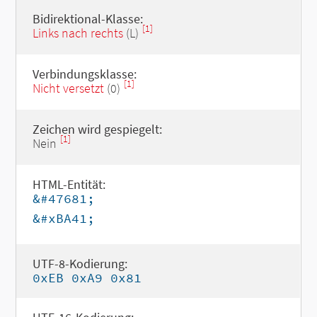
Bidirektional-Klasse:
[1]
Links nach rechts
(L)
Verbindungsklasse:
[1]
Nicht versetzt
(0)
Zeichen wird gespiegelt:
[1]
Nein
HTML-Entität:
&#47681;
&#xBA41;
UTF-8-Kodierung:
0xEB 0xA9 0x81