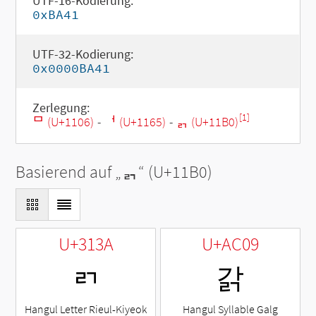
UTF-16-Kodierung:
0xBA41
UTF-32-Kodierung:
0x0000BA41
Zerlegung:
[1]
ᄆ (U+1106)
-
ᅥ (U+1165)
-
ᆰ (U+11B0)
Basierend auf „
ᆰ
“ (U+11B0)
U+313A
U+AC09
ㄺ
갉
Hangul Letter Rieul-Kiyeok
Hangul Syllable Galg