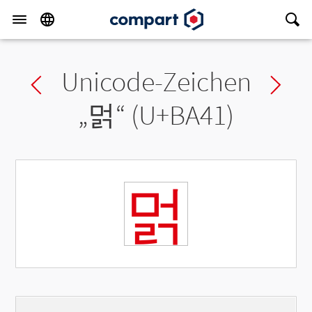
Unicode-Zeichen
Previous char
Ne
„
멁
“ (U+BA41)
멁