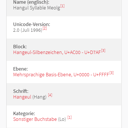
Name (englisch):
[1]
Hangul Syllable Meolg
Unicode-Version:
[2]
2.0 (Juli 1996)
Block:
[3]
Hangeul-Silbenzeichen, U+AC00 - U+D7AF
Ebene:
[3]
Mehrsprachige Basis-Ebene, U+0000 - U+FFFF
Schrift:
[4]
Hangeul
(Hang)
Kategorie:
[1]
Sonstiger Buchstabe
(Lo)