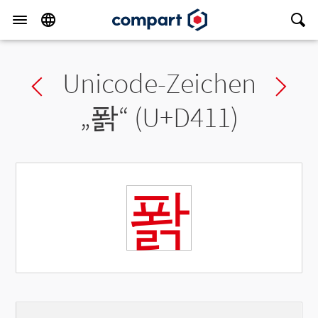
Unicode-Zeichen
Previous char
Ne
„
퐑
“ (U+D411)
퐑