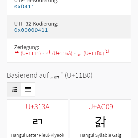
UTF-16-Kodierung:
0xD411
UTF-32-Kodierung:
0x0000D411
Zerlegung:
[1]
ᄑ (U+1111)
-
ᅪ (U+116A)
-
ᆰ (U+11B0)
Basierend auf „
ᆰ
“ (U+11B0)
U+313A
U+AC09
ㄺ
갉
Hangul Letter Rieul-Kiyeok
Hangul Syllable Galg