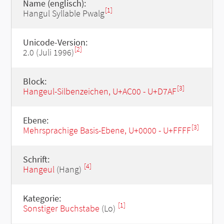
Name (englisch):
[1]
Hangul Syllable Pwalg
Unicode-Version:
[2]
2.0 (Juli 1996)
Block:
[3]
Hangeul-Silbenzeichen, U+AC00 - U+D7AF
Ebene:
[3]
Mehrsprachige Basis-Ebene, U+0000 - U+FFFF
Schrift:
[4]
Hangeul
(Hang)
Kategorie:
[1]
Sonstiger Buchstabe
(Lo)