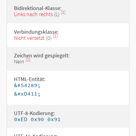
Bidirektional-Klasse:
[1]
Links nach rechts
(L)
Verbindungsklasse:
[1]
Nicht versetzt
(0)
Zeichen wird gespiegelt:
[1]
Nein
HTML-Entität:
&#54289;
&#xD411;
UTF-8-Kodierung:
0xED 0x90 0x91