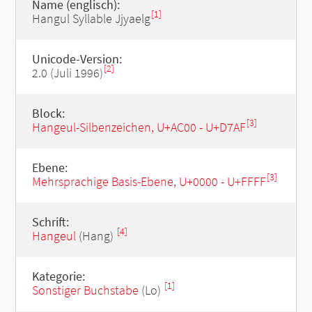
Name (englisch):
[1]
Hangul Syllable Jjyaelg
Unicode-Version:
[2]
2.0 (Juli 1996)
Block:
[3]
Hangeul-Silbenzeichen, U+AC00 - U+D7AF
Ebene:
[3]
Mehrsprachige Basis-Ebene, U+0000 - U+FFFF
Schrift:
[4]
Hangeul
(Hang)
Kategorie:
[1]
Sonstiger Buchstabe
(Lo)