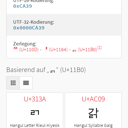
UTF-16-Kodierung:
0xCA39
UTF-32-Kodierung:
0x0000CA39
Zerlegung:
[1]
ᄍ (U+110D)
-
ᅤ (U+1164)
-
ᆰ (U+11B0)
Basierend auf „
ᆰ
“ (U+11B0)
U+313A
U+AC09
ㄺ
갉
Hangul Letter Rieul-Kiyeok
Hangul Syllable Galg