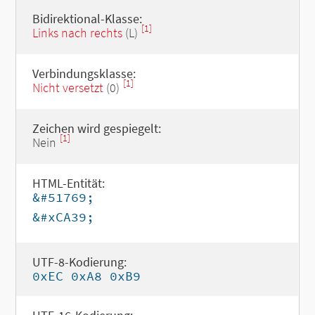
Bidirektional-Klasse:
[1]
Links nach rechts
(L)
Verbindungsklasse:
[1]
Nicht versetzt
(0)
Zeichen wird gespiegelt:
[1]
Nein
HTML-Entität:
&#51769;
&#xCA39;
UTF-8-Kodierung:
0xEC 0xA8 0xB9