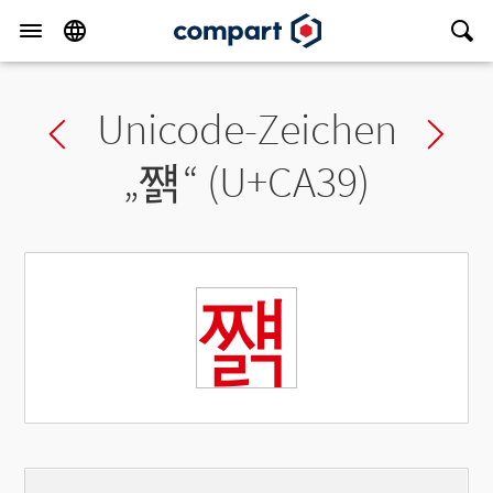
Unicode-Zeichen
Previous char
Ne
„
쨹
“ (U+CA39)
쨹