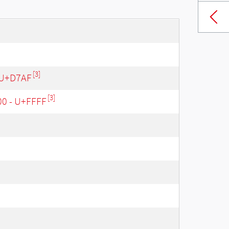
[3]
 U+D7AF
[3]
00 - U+FFFF