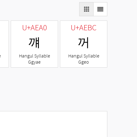
U+AEA0
U+AEBC
꺠
꺼
e
Hangul Syllable
Hangul Syllable
Ggyae
Ggeo