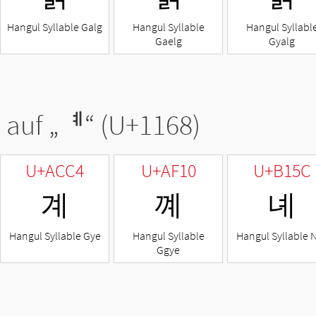
Hangul Syllable Galg
Hangul Syllable
Hangul Syllabl
Gaelg
Gyalg
 auf „
ᅨ
“ (U+1168)
U+ACC4
U+AF10
U+B15C
계
꼐
녜
Hangul Syllable Gye
Hangul Syllable
Hangul Syllable 
Ggye