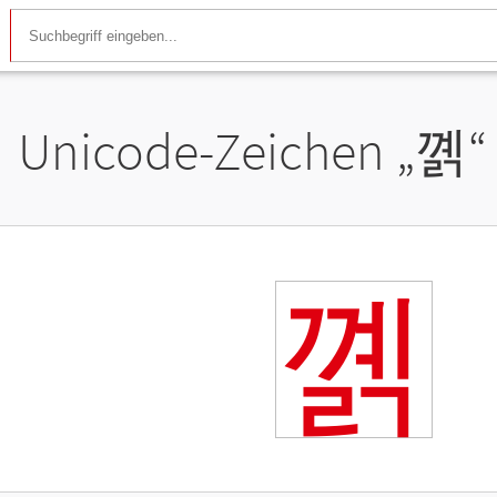
Unicode-Zeichen „
꼙
“
꼙