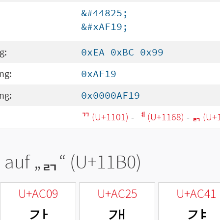
&#44825;
&#xAF19;
g:
0xEA 0xBC 0x99
ng:
0xAF19
ng:
0x0000AF19
ᄁ (U+1101)
-
ᅨ (U+1168)
-
ᆰ (U+
 auf „
ᆰ
“ (U+11B0)
U+AC09
U+AC25
U+AC41
갉
갥
걁