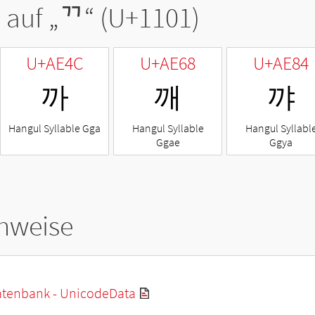
 auf „
ᄁ
“ (U+1101)
U+AE4C
U+AE68
U+AE84
까
깨
꺄
Hangul Syllable Gga
Hangul Syllable
Hangul Syllabl
Ggae
Ggya
hweise
tenbank - UnicodeData