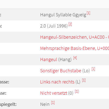
[1]
:
Hangul Syllable Ggyelg
[2]
:
2.0 (Juli 1996)
Hangeul-Silbenzeichen, U+AC00 -
Mehrsprachige Basis-Ebene, U+00
[4]
Hangeul
(Hang)
[1]
Sonstiger Buchstabe
(Lo)
[1]
asse:
Links nach rechts
(L)
[1]
se:
Nicht versetzt
(0)
[1]
spiegelt:
Nein