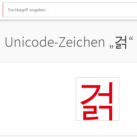
Unicode-Zeichen „
걹
“
걹