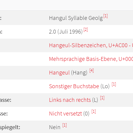
[1]
:
Hangul Syllable Geolg
[2]
:
2.0 (Juli 1996)
Hangeul-Silbenzeichen, U+AC00 -
Mehrsprachige Basis-Ebene, U+00
[4]
Hangeul
(Hang)
[1]
Sonstiger Buchstabe
(Lo)
[1]
asse:
Links nach rechts
(L)
[1]
se:
Nicht versetzt
(0)
[1]
spiegelt:
Nein