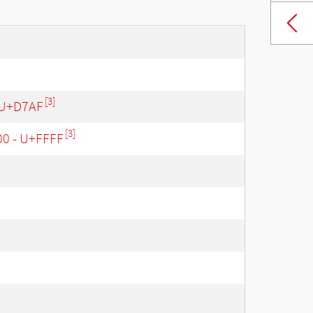
[3]
 U+D7AF
[3]
00 - U+FFFF