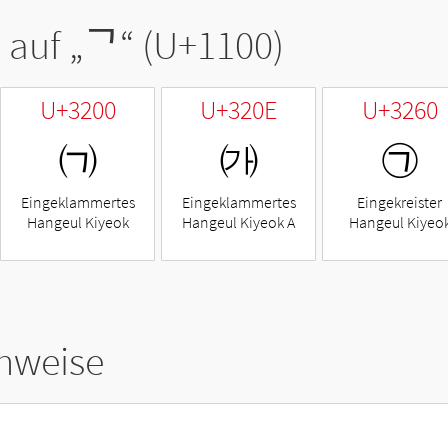
 auf „
ᄀ
“ (U+1100)
U+3200
U+320E
U+3260
㈀
㈎
㉠
Eingeklammertes
Eingeklammertes
Eingekreister
Hangeul Kiyeok
Hangeul Kiyeok A
Hangeul Kiyeo
hweise