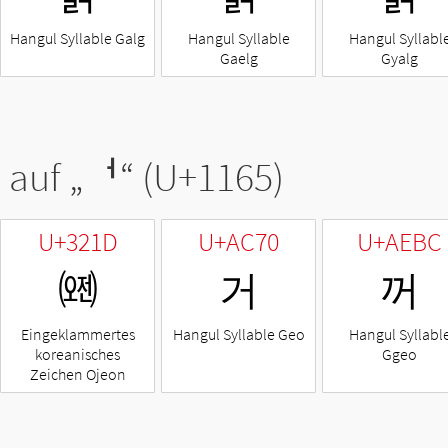
Hangul Syllable Galg
Hangul Syllable
Hangul Syllabl
Gaelg
Gyalg
 auf „
ᅥ
“ (U+1165)
U+321D
U+AC70
U+AEBC
㈝
거
꺼
Eingeklammertes
Hangul Syllable Geo
Hangul Syllabl
koreanisches
Ggeo
Zeichen Ojeon