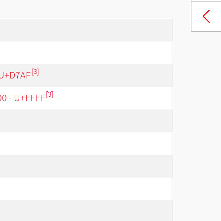
[3]
 U+D7AF
[3]
00 - U+FFFF