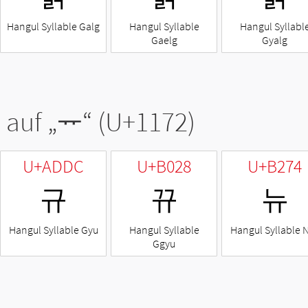
Hangul Syllable Galg
Hangul Syllable
Hangul Syllabl
Gaelg
Gyalg
 auf „
ᅲ
“ (U+1172)
U+ADDC
U+B028
U+B274
규
뀨
뉴
Hangul Syllable Gyu
Hangul Syllable
Hangul Syllable 
Ggyu