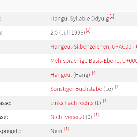
[1]
:
Hangul Syllable Ddyulg
[2]
:
2.0 (Juli 1996)
Hangeul-Silbenzeichen, U+AC00 -
Mehrsprachige Basis-Ebene, U+00
[4]
Hangeul
(Hang)
[1]
Sonstiger Buchstabe
(Lo)
[1]
asse:
Links nach rechts
(L)
[1]
se:
Nicht versetzt
(0)
[1]
spiegelt:
Nein