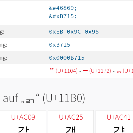
&#46869;
&#xB715;
g:
0xEB 0x9C 0x95
ng:
0xB715
ng:
0x0000B715
ᄄ (U+1104)
-
ᅲ (U+1172)
-
ᆰ (U+
 auf „
ᆰ
“ (U+11B0)
U+AC09
U+AC25
U+AC41
갉
갥
걁