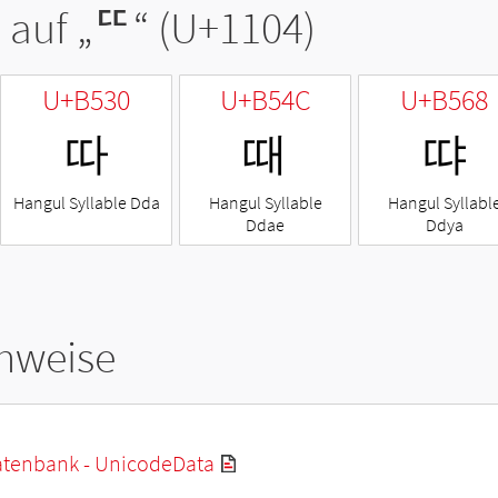
 auf „
ᄄ
“ (U+1104)
U+B530
U+B54C
U+B568
따
때
땨
Hangul Syllable Dda
Hangul Syllable
Hangul Syllabl
Ddae
Ddya
hweise
tenbank - UnicodeData