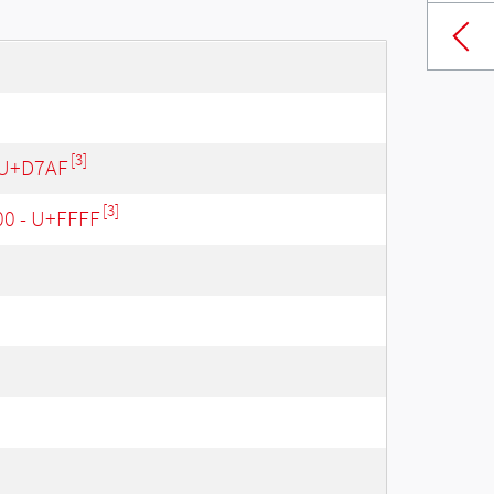
[3]
 U+D7AF
[3]
00 - U+FFFF