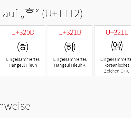
 auf „
ᄒ
“ (U+1112)
U+320D
U+321B
U+321E
㈍
㈛
㈞
Eingeklammertes
Eingeklammertes
Eingeklammert
Hangeul Hieuh
Hangeul Hieuh A
koreanisches
Zeichen O Hu
hweise