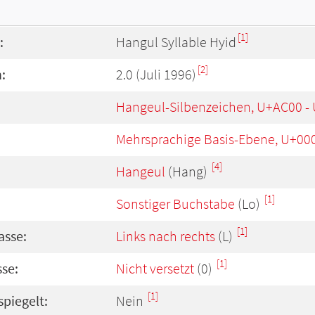
[1]
:
Hangul Syllable Hyid
[2]
:
2.0 (Juli 1996)
Hangeul-Silbenzeichen, U+AC00 -
Mehrsprachige Basis-Ebene, U+00
[4]
Hangeul
(Hang)
[1]
Sonstiger Buchstabe
(Lo)
[1]
asse:
Links nach rechts
(L)
[1]
se:
Nicht versetzt
(0)
[1]
spiegelt:
Nein