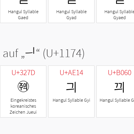
Hangul Syllable
Hangul Syllable
Hangul Syllabl
Gaed
Gyad
Gyaed
 auf „
ᅴ
“ (U+1174)
U+327D
U+AE14
U+B060
㉽
긔
끠
Eingekreistes
Hangul Syllable Gyi
Hangul Syllable G
koreanisches
Zeichen Jueui