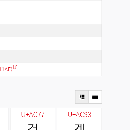
[1]
11AE)
U+AC77
U+AC93
걷
겓