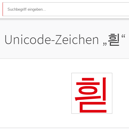
Unicode-Zeichen „
흳
“
흳