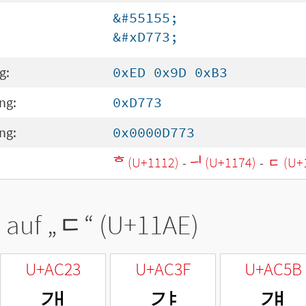
&#55155;
&#xD773;
g:
0xED 0x9D 0xB3
ng:
0xD773
ng:
0x0000D773
ᄒ (U+1112)
-
ᅴ (U+1174)
-
ᆮ (U+
 auf „
ᆮ
“ (U+11AE)
U+AC23
U+AC3F
U+AC5B
갣
갿
걛