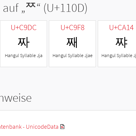
 auf „
ᄍ
“ (U+110D)
U+C9DC
U+C9F8
U+CA14
짜
째
쨔
Hangul Syllable Jja
Hangul Syllable Jjae
Hangul Syllable J
hweise
tenbank - UnicodeData