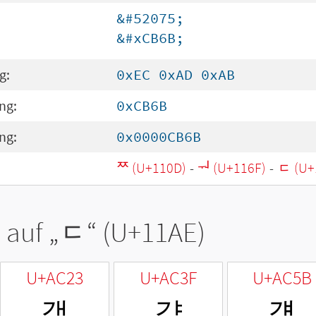
&#52075;
&#xCB6B;
g:
0xEC 0xAD 0xAB
ng:
0xCB6B
ng:
0x0000CB6B
ᄍ (U+110D)
-
ᅯ (U+116F)
-
ᆮ (U+
 auf „
ᆮ
“ (U+11AE)
U+AC23
U+AC3F
U+AC5B
갣
갿
걛