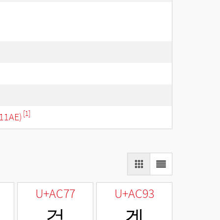
[1]
11AE)
U+AC77
U+AC93
걷
겓