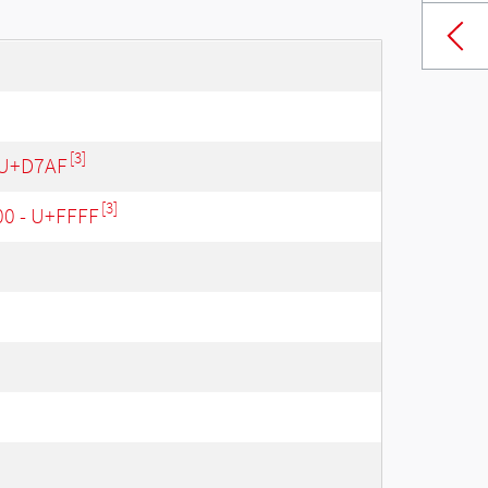
[3]
 U+D7AF
[3]
00 - U+FFFF