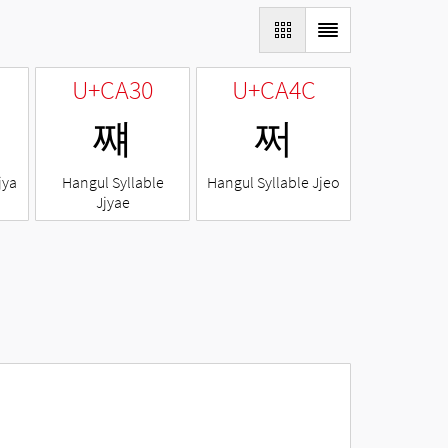
U+CA30
U+CA4C
쨰
쩌
jya
Hangul Syllable
Hangul Syllable Jjeo
Jjyae