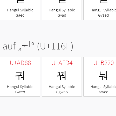
Hangul Syllable
Hangul Syllable
Hangul Syllabl
Gaed
Gyad
Gyaed
 auf „
ᅯ
“ (U+116F)
U+AD88
U+AFD4
U+B220
궈
꿔
눠
Hangul Syllable
Hangul Syllable
Hangul Syllabl
Gweo
Ggweo
Nweo