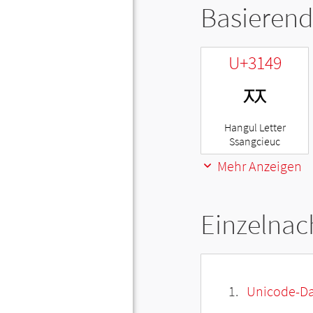
Basierend
U+3149
ㅉ
Hangul Letter
Ssangcieuc
Mehr Anzeigen
Einzelnac
Unicode-Da