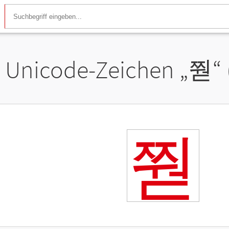
Unicode-Zeichen „
쭫
“
쭫