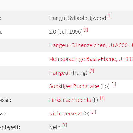
[1]
:
Hangul Syllable Jjweod
[2]
:
2.0 (Juli 1996)
Hangeul-Silbenzeichen, U+AC00 -
Mehrsprachige Basis-Ebene, U+00
[4]
Hangeul
(Hang)
[1]
Sonstiger Buchstabe
(Lo)
[1]
asse:
Links nach rechts
(L)
[1]
se:
Nicht versetzt
(0)
[1]
spiegelt:
Nein