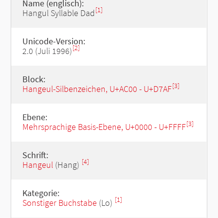
Name (englisch):
[1]
Hangul Syllable Dad
Unicode-Version:
[2]
2.0 (Juli 1996)
Block:
[3]
Hangeul-Silbenzeichen, U+AC00 - U+D7AF
Ebene:
[3]
Mehrsprachige Basis-Ebene, U+0000 - U+FFFF
Schrift:
[4]
Hangeul
(Hang)
Kategorie:
[1]
Sonstiger Buchstabe
(Lo)