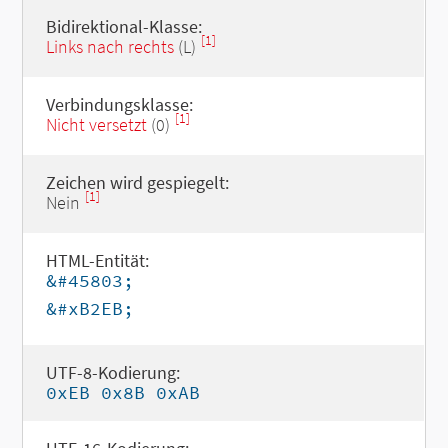
Bidirektional-Klasse:
[1]
Links nach rechts
(L)
Verbindungsklasse:
[1]
Nicht versetzt
(0)
Zeichen wird gespiegelt:
[1]
Nein
HTML-Entität:
&#45803;
&#xB2EB;
UTF-8-Kodierung:
0xEB 0x8B 0xAB