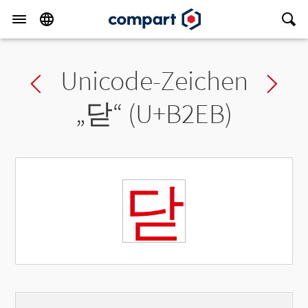
Unicode-Zeichen
Previous char
Ne
„
닫
“ (U+B2EB)
닫