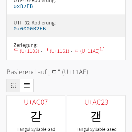
UTF-16-Kodierung:
0xB2EB
UTF-32-Kodierung:
0x0000B2EB
Zerlegung:
[1]
ᄃ (U+1103)
-
ᅡ (U+1161)
-
ᆮ (U+11AE)
Basierend auf „
ᆮ
“ (U+11AE)
U+AC07
U+AC23
갇
갣
Hangul Syllable Gad
Hangul Syllable Gaed