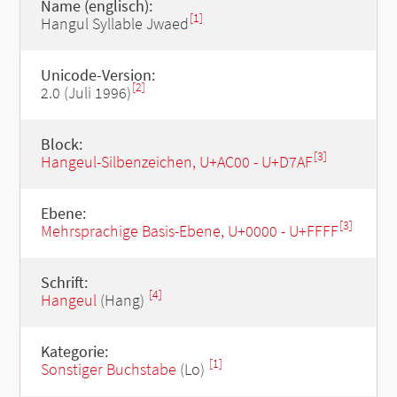
Name (englisch):
[1]
Hangul Syllable Jwaed
Unicode-Version:
[2]
2.0 (Juli 1996)
Block:
[3]
Hangeul-Silbenzeichen, U+AC00 - U+D7AF
Ebene:
[3]
Mehrsprachige Basis-Ebene, U+0000 - U+FFFF
Schrift:
[4]
Hangeul
(Hang)
Kategorie:
[1]
Sonstiger Buchstabe
(Lo)