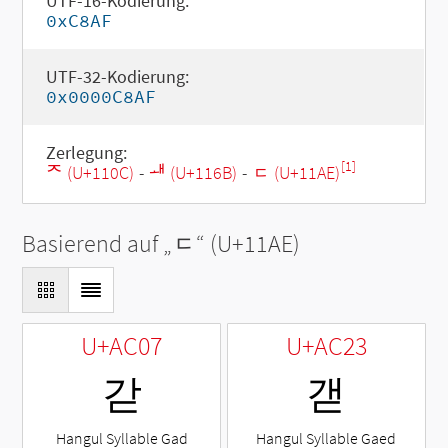
UTF-16-Kodierung:
0xC8AF
UTF-32-Kodierung:
0x0000C8AF
Zerlegung:
[1]
ᄌ (U+110C)
-
ᅫ (U+116B)
-
ᆮ (U+11AE)
Basierend auf „
ᆮ
“ (U+11AE)
U+AC07
U+AC23
갇
갣
Hangul Syllable Gad
Hangul Syllable Gaed