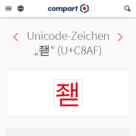
Unicode-Zeichen
Previous char
Ne
„
좯
“ (U+C8AF)
좯