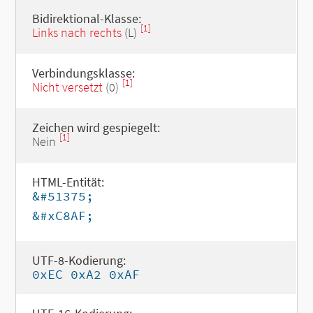
Bidirektional-Klasse:
[1]
Links nach rechts
(L)
Verbindungsklasse:
[1]
Nicht versetzt
(0)
Zeichen wird gespiegelt:
[1]
Nein
HTML-Entität:
&#51375;
&#xC8AF;
UTF-8-Kodierung:
0xEC 0xA2 0xAF