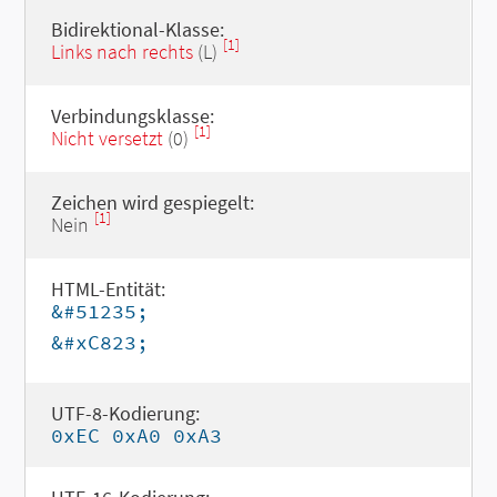
Bidirektional-Klasse:
[1]
Links nach rechts
(L)
Verbindungsklasse:
[1]
Nicht versetzt
(0)
Zeichen wird gespiegelt:
[1]
Nein
HTML-Entität:
&#51235;
&#xC823;
UTF-8-Kodierung:
0xEC 0xA0 0xA3