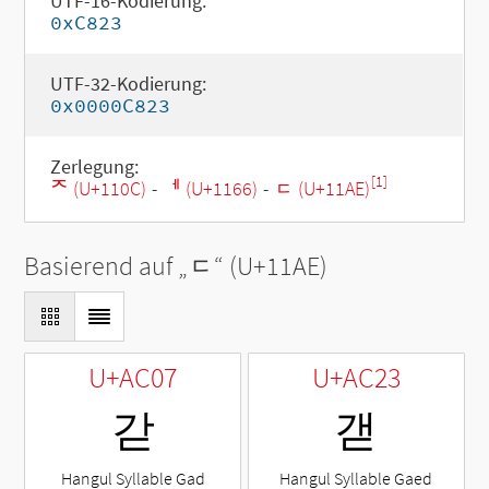
UTF-16-Kodierung:
0xC823
UTF-32-Kodierung:
0x0000C823
Zerlegung:
[1]
ᄌ (U+110C)
-
ᅦ (U+1166)
-
ᆮ (U+11AE)
Basierend auf „
ᆮ
“ (U+11AE)
U+AC07
U+AC23
갇
갣
Hangul Syllable Gad
Hangul Syllable Gaed