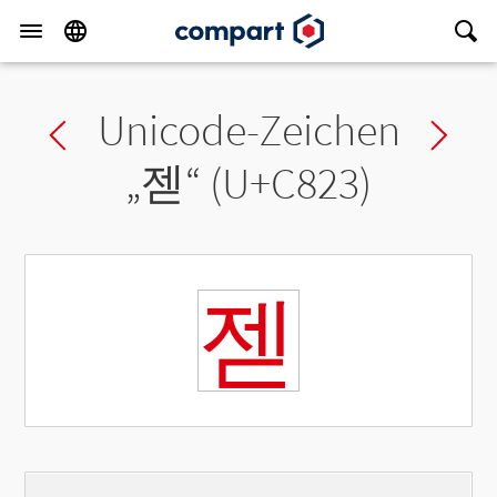
Unicode-Zeichen
Previous char
Ne
„
젣
“ (U+C823)
젣