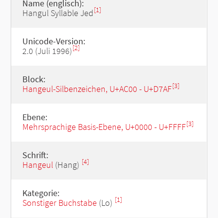
Name (englisch):
[1]
Hangul Syllable Jed
Unicode-Version:
[2]
2.0 (Juli 1996)
Block:
[3]
Hangeul-Silbenzeichen, U+AC00 - U+D7AF
Ebene:
[3]
Mehrsprachige Basis-Ebene, U+0000 - U+FFFF
Schrift:
[4]
Hangeul
(Hang)
Kategorie:
[1]
Sonstiger Buchstabe
(Lo)