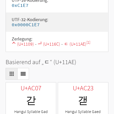
UTF-16-Kodierung:
0xC1E7
UTF-32-Kodierung:
0x0000C1E7
Zerlegung:
[1]
ᄉ (U+1109)
-
ᅬ (U+116C)
-
ᆮ (U+11AE)
Basierend auf „
ᆮ
“ (U+11AE)
U+AC07
U+AC23
갇
갣
Hangul Syllable Gad
Hangul Syllable Gaed