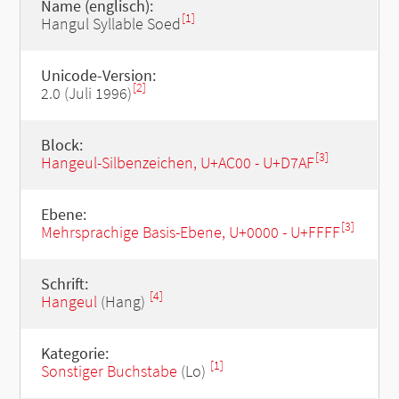
Name (englisch):
[1]
Hangul Syllable Soed
Unicode-Version:
[2]
2.0 (Juli 1996)
Block:
[3]
Hangeul-Silbenzeichen, U+AC00 - U+D7AF
Ebene:
[3]
Mehrsprachige Basis-Ebene, U+0000 - U+FFFF
Schrift:
[4]
Hangeul
(Hang)
Kategorie:
[1]
Sonstiger Buchstabe
(Lo)