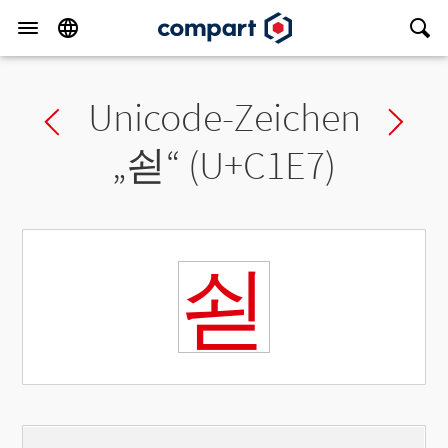
Unicode-Zeichen
Previous char
Ne
„
쇧
“ (U+C1E7)
쇧