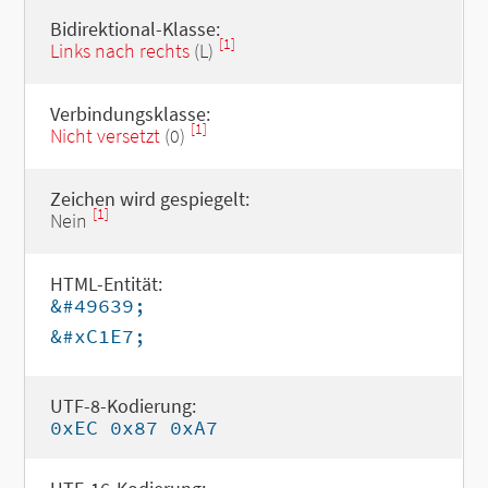
Bidirektional-Klasse:
[1]
Links nach rechts
(L)
Verbindungsklasse:
[1]
Nicht versetzt
(0)
Zeichen wird gespiegelt:
[1]
Nein
HTML-Entität:
&#49639;
&#xC1E7;
UTF-8-Kodierung:
0xEC 0x87 0xA7