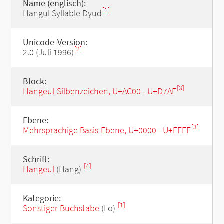
Name (englisch):
[1]
Hangul Syllable Dyud
Unicode-Version:
[2]
2.0 (Juli 1996)
Block:
[3]
Hangeul-Silbenzeichen, U+AC00 - U+D7AF
Ebene:
[3]
Mehrsprachige Basis-Ebene, U+0000 - U+FFFF
Schrift:
[4]
Hangeul
(Hang)
Kategorie:
[1]
Sonstiger Buchstabe
(Lo)