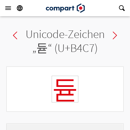
Unicode-Zeichen
Previous char
Ne
„
듇
“ (U+B4C7)
듇