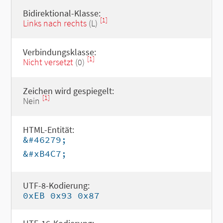
Bidirektional-Klasse:
[1]
Links nach rechts
(L)
Verbindungsklasse:
[1]
Nicht versetzt
(0)
Zeichen wird gespiegelt:
[1]
Nein
HTML-Entität:
&#46279;
&#xB4C7;
UTF-8-Kodierung:
0xEB 0x93 0x87