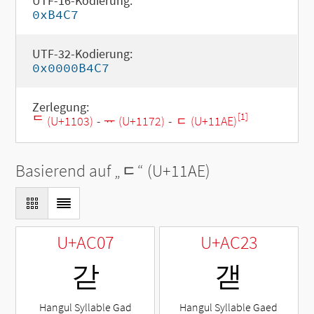
UTF-16-Kodierung:
0xB4C7
UTF-32-Kodierung:
0x0000B4C7
Zerlegung:
[1]
ᄃ (U+1103)
-
ᅲ (U+1172)
-
ᆮ (U+11AE)
Basierend auf „
ᆮ
“ (U+11AE)
U+AC07
U+AC23
갇
갣
Hangul Syllable Gad
Hangul Syllable Gaed