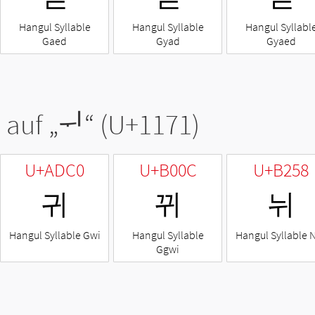
Hangul Syllable
Hangul Syllable
Hangul Syllabl
Gaed
Gyad
Gyaed
 auf „
ᅱ
“ (U+1171)
U+ADC0
U+B00C
U+B258
귀
뀌
뉘
Hangul Syllable Gwi
Hangul Syllable
Hangul Syllable 
Ggwi