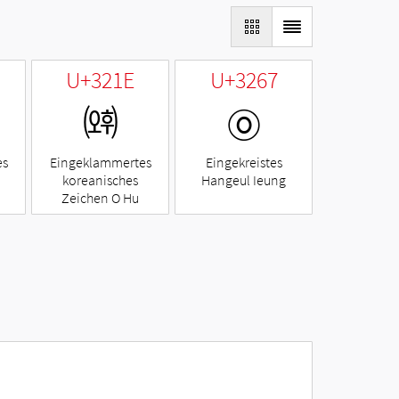
U+321E
U+3267
㈞
㉧
es
Eingeklammertes
Eingekreistes
koreanisches
Hangeul Ieung
Zeichen O Hu