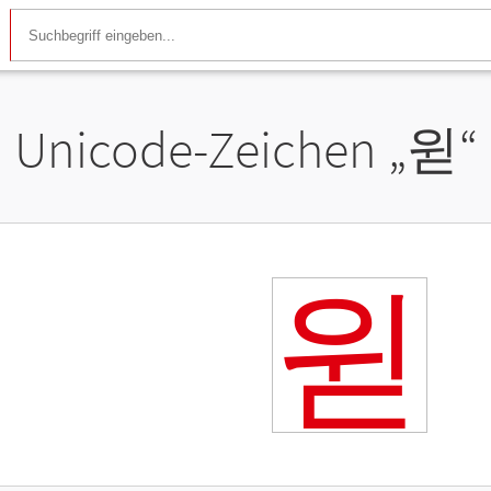
Unicode-Zeichen „
윋
“
윋