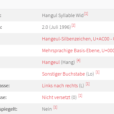
[1]
:
Hangul Syllable Wid
[2]
:
2.0 (Juli 1996)
Hangeul-Silbenzeichen, U+AC00 -
Mehrsprachige Basis-Ebene, U+00
[4]
Hangeul
(Hang)
[1]
Sonstiger Buchstabe
(Lo)
[1]
asse:
Links nach rechts
(L)
[1]
se:
Nicht versetzt
(0)
[1]
spiegelt:
Nein