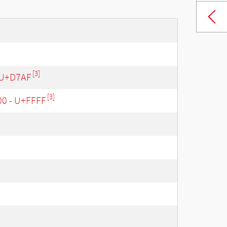
[3]
 U+D7AF
[3]
00 - U+FFFF