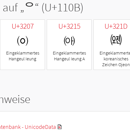
 auf „
ᄋ
“ (U+110B)
U+3207
U+3215
U+321D
㈇
㈕
㈝
Eingeklammertes
Eingeklammertes
Eingeklammert
Hangeul Ieung
Hangeul Ieung A
koreanisches
Zeichen Ojeon
hweise
tenbank - UnicodeData