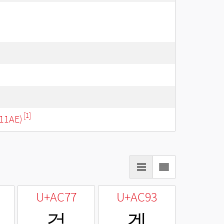
[1]
11AE)
U+AC77
U+AC93
걷
겓