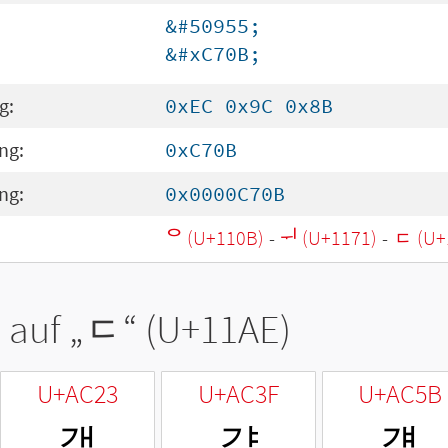
&#50955;
&#xC70B;
g:
0xEC 0x9C 0x8B
ng:
0xC70B
ng:
0x0000C70B
ᄋ (U+110B)
-
ᅱ (U+1171)
-
ᆮ (U+
 auf „
ᆮ
“ (U+11AE)
U+AC23
U+AC3F
U+AC5B
갣
갿
걛