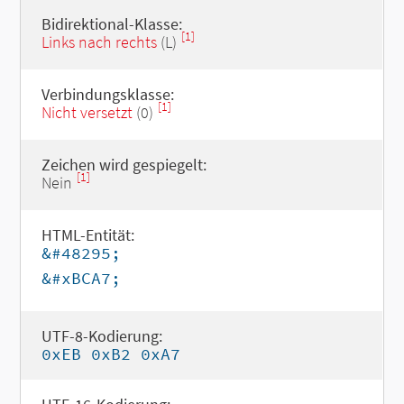
Bidirektional-Klasse:
[1]
Links nach rechts
(L)
Verbindungsklasse:
[1]
Nicht versetzt
(0)
Zeichen wird gespiegelt:
[1]
Nein
HTML-Entität:
&#48295;
&#xBCA7;
UTF-8-Kodierung:
0xEB 0xB2 0xA7