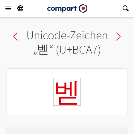
Unicode-Zeichen
Previous char
Ne
„
벧
“ (U+BCA7)
벧