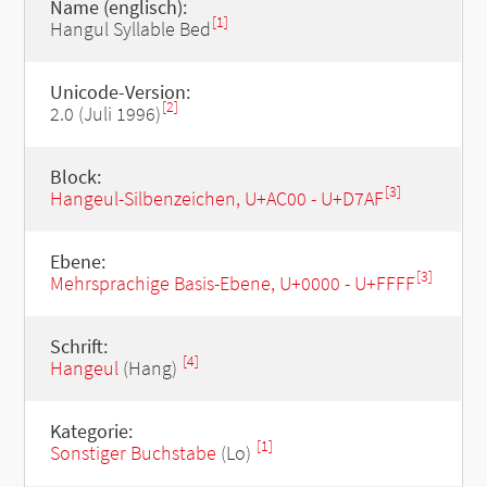
Name (englisch):
[1]
Hangul Syllable Bed
Unicode-Version:
[2]
2.0 (Juli 1996)
Block:
[3]
Hangeul-Silbenzeichen, U+AC00 - U+D7AF
Ebene:
[3]
Mehrsprachige Basis-Ebene, U+0000 - U+FFFF
Schrift:
[4]
Hangeul
(Hang)
Kategorie:
[1]
Sonstiger Buchstabe
(Lo)