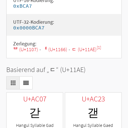
UTF-16-Kodierung:
0xBCA7
UTF-32-Kodierung:
0x0000BCA7
Zerlegung:
[1]
ᄇ (U+1107)
-
ᅦ (U+1166)
-
ᆮ (U+11AE)
Basierend auf „
ᆮ
“ (U+11AE)
U+AC07
U+AC23
갇
갣
Hangul Syllable Gad
Hangul Syllable Gaed