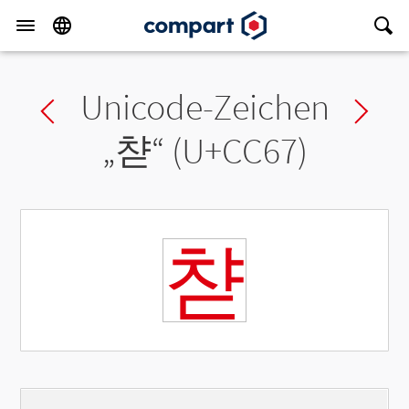
Unicode-Zeichen
Previous char
Ne
„
챧
“ (U+CC67)
챧