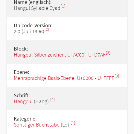
Name (englisch):
[1]
Hangul Syllable Cyad
Unicode-Version:
[2]
2.0 (Juli 1996)
Block:
[3]
Hangeul-Silbenzeichen, U+AC00 - U+D7AF
Ebene:
[3]
Mehrsprachige Basis-Ebene, U+0000 - U+FFFF
Schrift:
[4]
Hangeul
(Hang)
Kategorie:
[1]
Sonstiger Buchstabe
(Lo)