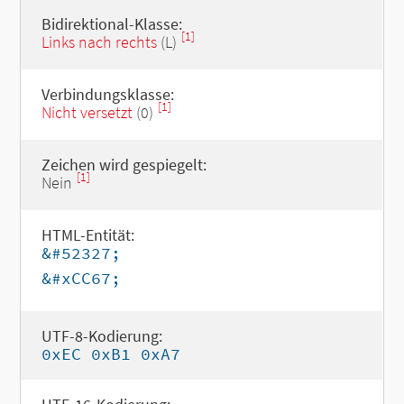
Bidirektional-Klasse:
[1]
Links nach rechts
(L)
Verbindungsklasse:
[1]
Nicht versetzt
(0)
Zeichen wird gespiegelt:
[1]
Nein
HTML-Entität:
&#52327;
&#xCC67;
UTF-8-Kodierung:
0xEC 0xB1 0xA7