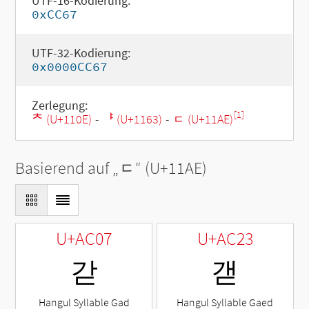
UTF-16-Kodierung:
0xCC67
UTF-32-Kodierung:
0x0000CC67
Zerlegung:
[1]
ᄎ (U+110E)
-
ᅣ (U+1163)
-
ᆮ (U+11AE)
Basierend auf „
ᆮ
“ (U+11AE)
U+AC07
U+AC23
갇
갣
Hangul Syllable Gad
Hangul Syllable Gaed