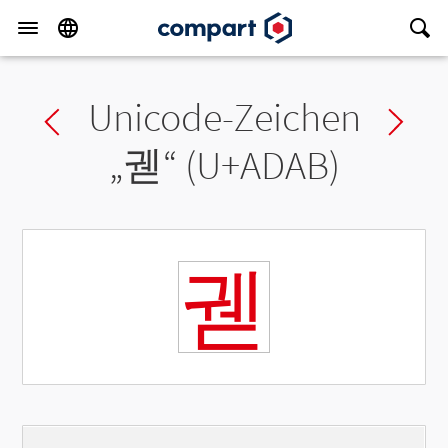
Unicode-Zeichen
Previous char
Ne
„
궫
“ (U+ADAB)
궫