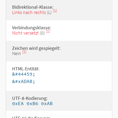
Bidirektional-Klasse:
[1]
Links nach rechts
(L)
Verbindungsklasse:
[1]
Nicht versetzt
(0)
Zeichen wird gespiegelt:
[1]
Nein
HTML-Entität:
&#44459;
&#xADAB;
UTF-8-Kodierung:
0xEA 0xB6 0xAB