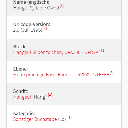
Name (englisch):
[1]
Hangul Syllable Gwed
Unicode-Version:
[2]
2.0 (Juli 1996)
Block:
[3]
Hangeul-Silbenzeichen, U+AC00 - U+D7AF
Ebene:
[3]
Mehrsprachige Basis-Ebene, U+0000 - U+FFFF
Schrift:
[4]
Hangeul
(Hang)
Kategorie:
[1]
Sonstiger Buchstabe
(Lo)