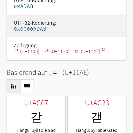
UTF-16-Kodierung:
0xADAB
UTF-32-Kodierung:
0x0000ADAB
Zerlegung:
[1]
ᄀ (U+1100)
-
ᅰ (U+1170)
-
ᆮ (U+11AE)
Basierend auf „
ᆮ
“ (U+11AE)
U+AC07
U+AC23
갇
갣
Hangul Syllable Gad
Hangul Syllable Gaed