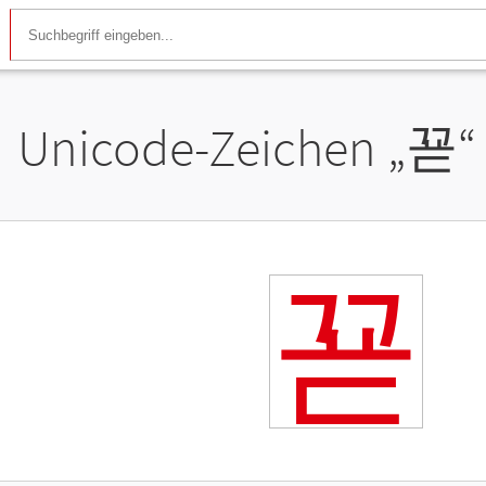
Unicode-Zeichen „
꾣
“
꾣