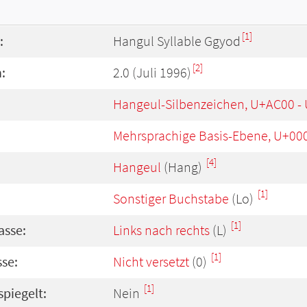
[1]
:
Hangul Syllable Ggyod
[2]
:
2.0 (Juli 1996)
Hangeul-Silbenzeichen, U+AC00 -
Mehrsprachige Basis-Ebene, U+00
[4]
Hangeul
(Hang)
[1]
Sonstiger Buchstabe
(Lo)
[1]
asse:
Links nach rechts
(L)
[1]
se:
Nicht versetzt
(0)
[1]
spiegelt:
Nein