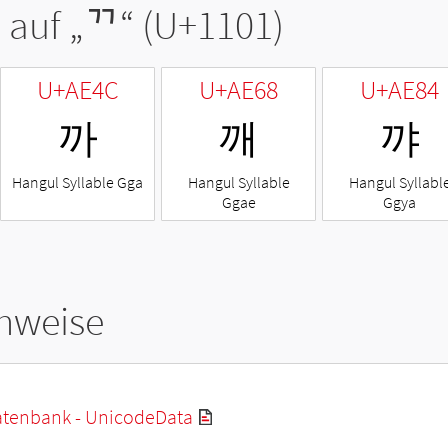
 auf „
ᄁ
“ (U+1101)
U+AE4C
U+AE68
U+AE84
까
깨
꺄
Hangul Syllable Gga
Hangul Syllable
Hangul Syllabl
Ggae
Ggya
hweise
tenbank - UnicodeData