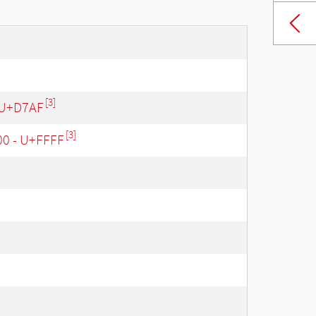
[3]
 U+D7AF
[3]
00 - U+FFFF