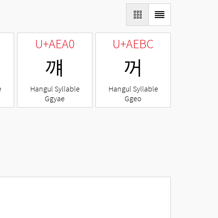
U+AEA0
U+AEBC
꺠
꺼
e
Hangul Syllable
Hangul Syllable
Ggyae
Ggeo