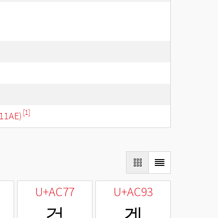
[1]
11AE)
U+AC77
U+AC93
걷
겓