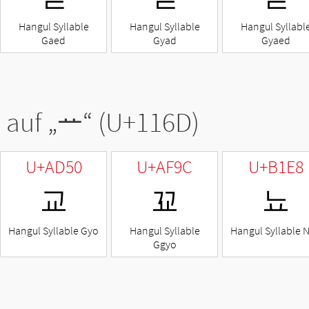
Hangul Syllable
Hangul Syllable
Hangul Syllabl
Gaed
Gyad
Gyaed
 auf „
ᅭ
“ (U+116D)
U+AD50
U+AF9C
U+B1E8
교
꾜
뇨
Hangul Syllable Gyo
Hangul Syllable
Hangul Syllable 
Ggyo