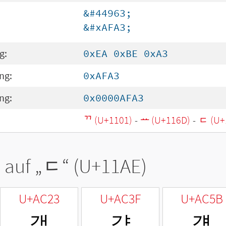
&#44963;
&#xAFA3;
g:
0xEA 0xBE 0xA3
ng:
0xAFA3
ng:
0x0000AFA3
ᄁ (U+1101)
-
ᅭ (U+116D)
-
ᆮ (U+
 auf „
ᆮ
“ (U+11AE)
U+AC23
U+AC3F
U+AC5B
갣
갿
걛