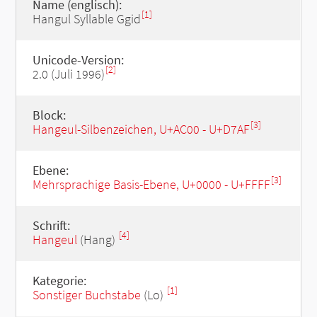
Name (englisch):
[1]
Hangul Syllable Ggid
Unicode-Version:
[2]
2.0 (Juli 1996)
Block:
[3]
Hangeul-Silbenzeichen, U+AC00 - U+D7AF
Ebene:
[3]
Mehrsprachige Basis-Ebene, U+0000 - U+FFFF
Schrift:
[4]
Hangeul
(Hang)
Kategorie:
[1]
Sonstiger Buchstabe
(Lo)