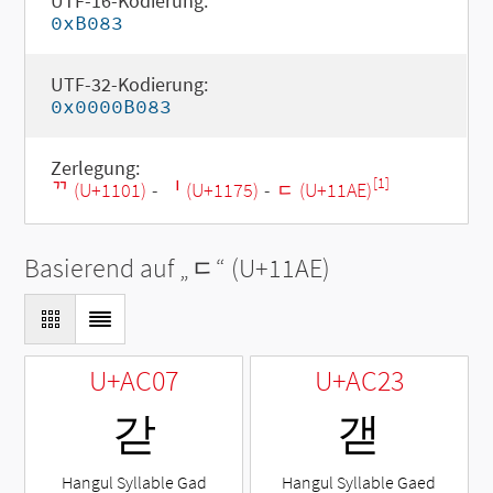
UTF-16-Kodierung:
0xB083
UTF-32-Kodierung:
0x0000B083
Zerlegung:
[1]
ᄁ (U+1101)
-
ᅵ (U+1175)
-
ᆮ (U+11AE)
Basierend auf „
ᆮ
“ (U+11AE)
U+AC07
U+AC23
갇
갣
Hangul Syllable Gad
Hangul Syllable Gaed