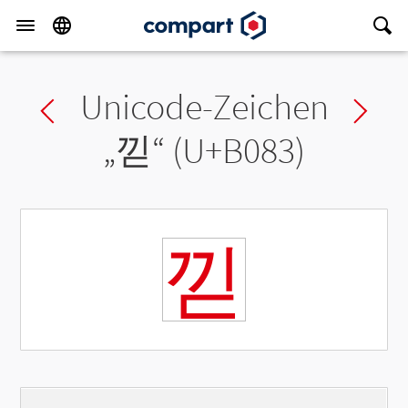
Unicode-Zeichen
Previous char
Ne
„
낃
“ (U+B083)
낃