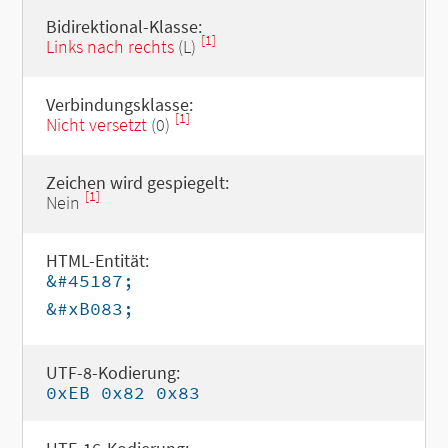
Bidirektional-Klasse:
[1]
Links nach rechts
(L)
Verbindungsklasse:
[1]
Nicht versetzt
(0)
Zeichen wird gespiegelt:
[1]
Nein
HTML-Entität:
&#45187;
&#xB083;
UTF-8-Kodierung:
0xEB 0x82 0x83