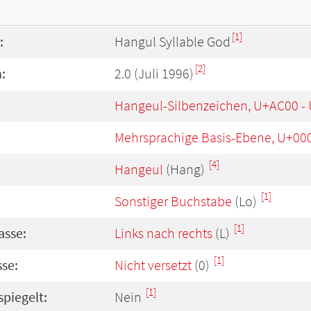
[1]
:
Hangul Syllable God
[2]
:
2.0 (Juli 1996)
Hangeul-Silbenzeichen, U+AC00 -
Mehrsprachige Basis-Ebene, U+00
[4]
Hangeul
(Hang)
[1]
Sonstiger Buchstabe
(Lo)
[1]
asse:
Links nach rechts
(L)
[1]
se:
Nicht versetzt
(0)
[1]
spiegelt:
Nein