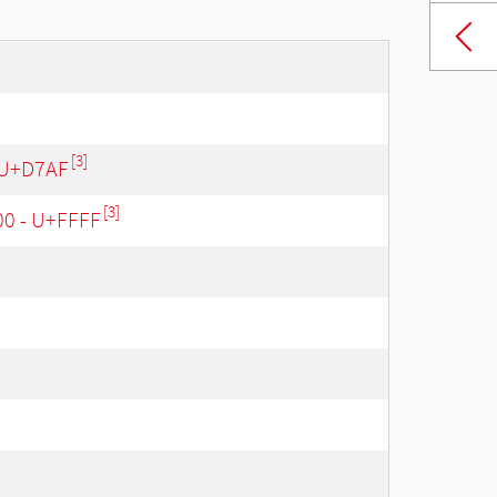
[3]
 U+D7AF
[3]
00 - U+FFFF