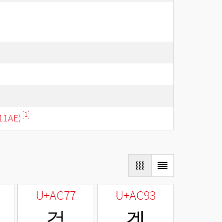
[1]
11AE)
U+AC77
U+AC93
걷
겓