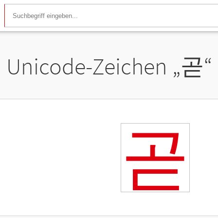
Unicode-Zeichen „
곧
“
곧