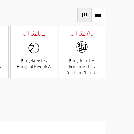
U+326E
U+327C
㉮
㉼
Eingekreistes
Eingekreistes
k
Hangeul Kiyeok A
koreanisches
Zeichen Chamko