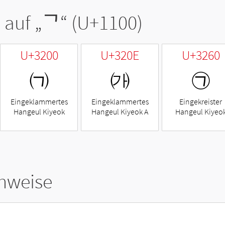
 auf „
ᄀ
“ (U+1100)
U+3200
U+320E
U+3260
㈀
㈎
㉠
Eingeklammertes
Eingeklammertes
Eingekreister
Hangeul Kiyeok
Hangeul Kiyeok A
Hangeul Kiyeo
hweise