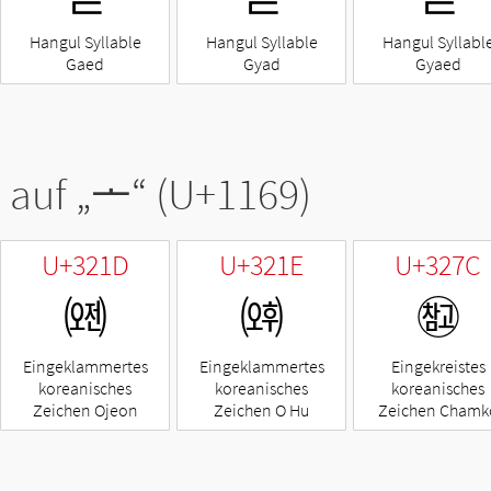
Hangul Syllable
Hangul Syllable
Hangul Syllabl
Gaed
Gyad
Gyaed
 auf „
ᅩ
“ (U+1169)
U+321D
U+321E
U+327C
㈝
㈞
㉼
Eingeklammertes
Eingeklammertes
Eingekreistes
koreanisches
koreanisches
koreanisches
Zeichen Ojeon
Zeichen O Hu
Zeichen Chamk