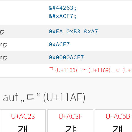
&#44263;
&#xACE7;
g:
0xEA 0xB3 0xA7
ng:
0xACE7
ng:
0x0000ACE7
ᄀ (U+1100)
-
ᅩ (U+1169)
-
ᆮ (U+
 auf „
ᆮ
“ (U+11AE)
U+AC23
U+AC3F
U+AC5B
갣
갿
걛