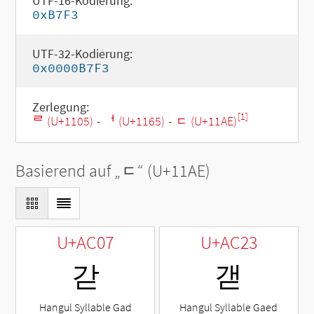
UTF-16-Kodierung:
0xB7F3
UTF-32-Kodierung:
0x0000B7F3
Zerlegung:
[1]
ᄅ (U+1105)
-
ᅥ (U+1165)
-
ᆮ (U+11AE)
Basierend auf „
ᆮ
“ (U+11AE)
U+AC07
U+AC23
갇
갣
Hangul Syllable Gad
Hangul Syllable Gaed