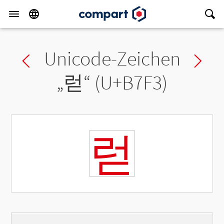
Unicode-Zeichen
Previous char
Ne
„
럳
“ (U+B7F3)
럳