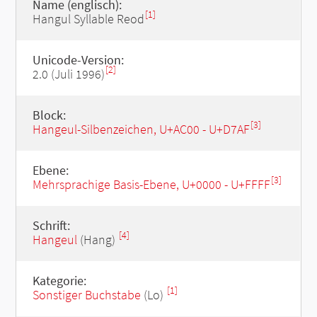
Name (englisch):
[1]
Hangul Syllable Reod
Unicode-Version:
[2]
2.0 (Juli 1996)
Block:
[3]
Hangeul-Silbenzeichen, U+AC00 - U+D7AF
Ebene:
[3]
Mehrsprachige Basis-Ebene, U+0000 - U+FFFF
Schrift:
[4]
Hangeul
(Hang)
Kategorie:
[1]
Sonstiger Buchstabe
(Lo)