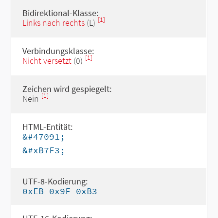
Bidirektional-Klasse:
[1]
Links nach rechts
(L)
Verbindungsklasse:
[1]
Nicht versetzt
(0)
Zeichen wird gespiegelt:
[1]
Nein
HTML-Entität:
&#47091;
&#xB7F3;
UTF-8-Kodierung:
0xEB 0x9F 0xB3