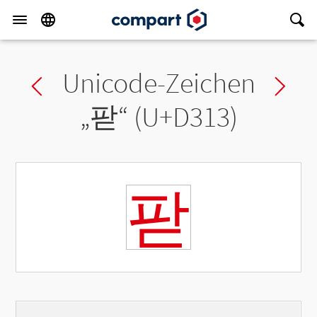
Unicode-Zeichen
Previous char
Ne
„
팓
“ (U+D313)
팓