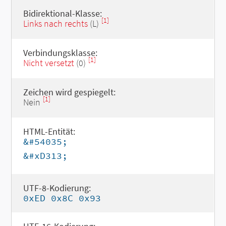
Bidirektional-Klasse:
[1]
Links nach rechts
(L)
Verbindungsklasse:
[1]
Nicht versetzt
(0)
Zeichen wird gespiegelt:
[1]
Nein
HTML-Entität:
&#54035;
&#xD313;
UTF-8-Kodierung:
0xED 0x8C 0x93