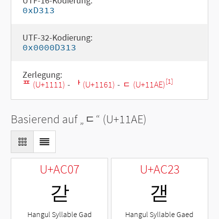
UTF-16-Kodierung:
0xD313
UTF-32-Kodierung:
0x0000D313
Zerlegung:
[1]
ᄑ (U+1111)
-
ᅡ (U+1161)
-
ᆮ (U+11AE)
Basierend auf „
ᆮ
“ (U+11AE)
U+AC07
U+AC23
갇
갣
Hangul Syllable Gad
Hangul Syllable Gaed