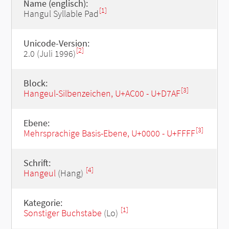
Name (englisch):
[1]
Hangul Syllable Pad
Unicode-Version:
[2]
2.0 (Juli 1996)
Block:
[3]
Hangeul-Silbenzeichen, U+AC00 - U+D7AF
Ebene:
[3]
Mehrsprachige Basis-Ebene, U+0000 - U+FFFF
Schrift:
[4]
Hangeul
(Hang)
Kategorie:
[1]
Sonstiger Buchstabe
(Lo)