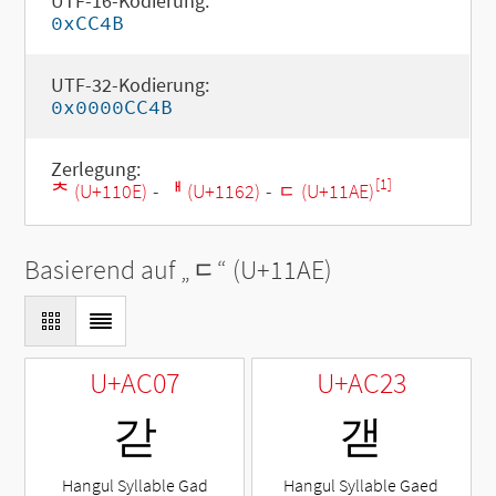
UTF-16-Kodierung:
0xCC4B
UTF-32-Kodierung:
0x0000CC4B
Zerlegung:
[1]
ᄎ (U+110E)
-
ᅢ (U+1162)
-
ᆮ (U+11AE)
Basierend auf „
ᆮ
“ (U+11AE)
U+AC07
U+AC23
갇
갣
Hangul Syllable Gad
Hangul Syllable Gaed