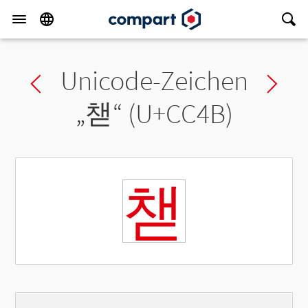
Unicode-Zeichen
Previous char
Ne
„
챋
“ (U+CC4B)
챋