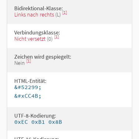
Bidirektional-Klasse:
[1]
Links nach rechts
(L)
Verbindungsklasse:
[1]
Nicht versetzt
(0)
Zeichen wird gespiegelt:
[1]
Nein
HTML-Entität:
&#52299;
&#xCC4B;
UTF-8-Kodierung:
0xEC 0xB1 0x8B