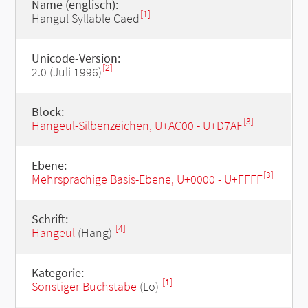
Name (englisch):
[1]
Hangul Syllable Caed
Unicode-Version:
[2]
2.0 (Juli 1996)
Block:
[3]
Hangeul-Silbenzeichen, U+AC00 - U+D7AF
Ebene:
[3]
Mehrsprachige Basis-Ebene, U+0000 - U+FFFF
Schrift:
[4]
Hangeul
(Hang)
Kategorie:
[1]
Sonstiger Buchstabe
(Lo)