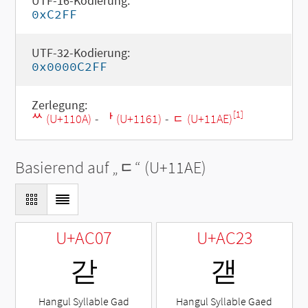
UTF-16-Kodierung:
0xC2FF
UTF-32-Kodierung:
0x0000C2FF
Zerlegung:
[1]
ᄊ (U+110A)
-
ᅡ (U+1161)
-
ᆮ (U+11AE)
Basierend auf „
ᆮ
“ (U+11AE)
U+AC07
U+AC23
갇
갣
Hangul Syllable Gad
Hangul Syllable Gaed