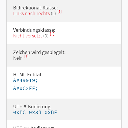
Bidirektional-Klasse:
[1]
Links nach rechts
(L)
Verbindungsklasse:
[1]
Nicht versetzt
(0)
Zeichen wird gespiegelt:
[1]
Nein
HTML-Entität:
&#49919;
&#xC2FF;
UTF-8-Kodierung:
0xEC 0x8B 0xBF