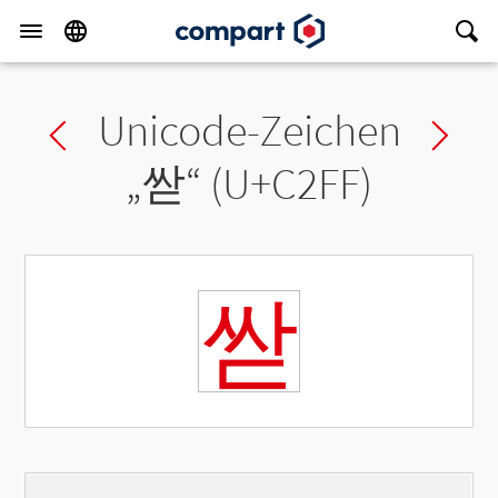
Unicode-Zeichen
Previous char
Ne
„
싿
“ (U+C2FF)
싿