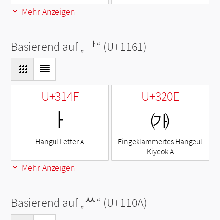
Mehr Anzeigen
Basierend auf „
ᅡ
“ (U+1161)
U+314F
U+320E
ㅏ
㈎
Hangul Letter A
Eingeklammertes Hangeul
Kiyeok A
Mehr Anzeigen
Basierend auf „
ᄊ
“ (U+110A)