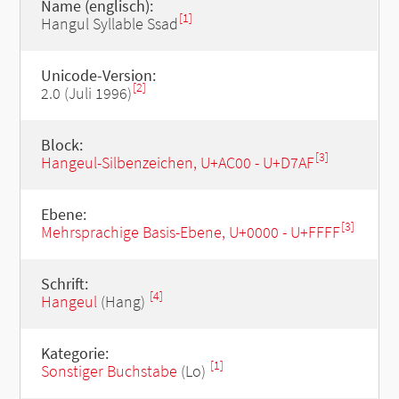
Name (englisch):
[1]
Hangul Syllable Ssad
Unicode-Version:
[2]
2.0 (Juli 1996)
Block:
[3]
Hangeul-Silbenzeichen, U+AC00 - U+D7AF
Ebene:
[3]
Mehrsprachige Basis-Ebene, U+0000 - U+FFFF
Schrift:
[4]
Hangeul
(Hang)
Kategorie:
[1]
Sonstiger Buchstabe
(Lo)