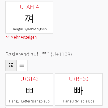
U+AEF4
껴
Hangul Syllable Ggyeo
Mehr Anzeigen
Basierend auf „
ᄈ
“ (U+1108)
U+3143
U+BE60
ㅃ
빠
Hangul Letter Ssangpieup
Hangul Syllable Bba