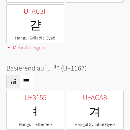
U+AC3F
갿
Hangul Syllable Gyad
Mehr Anzeigen
Basierend auf „
ᅧ
“ (U+1167)
U+3155
U+ACA8
ㅕ
겨
Hangul Letter Yeo
Hangul Syllable Gyeo