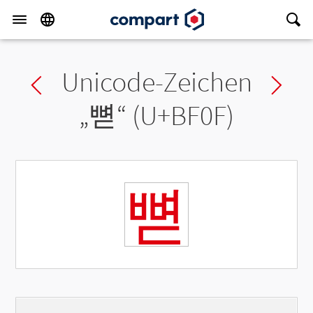
Unicode-Zeichen
Previous char
Ne
„
뼏
“ (U+BF0F)
뼏