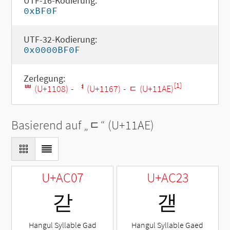
UTF-16-Kodierung:
0xBF0F
UTF-32-Kodierung:
0x0000BF0F
Zerlegung:
[1]
ᄈ (U+1108)
-
ᅧ (U+1167)
-
ᆮ (U+11AE)
Basierend auf „
ᆮ
“ (U+11AE)
U+AC07
U+AC23
갇
갣
Hangul Syllable Gad
Hangul Syllable Gaed