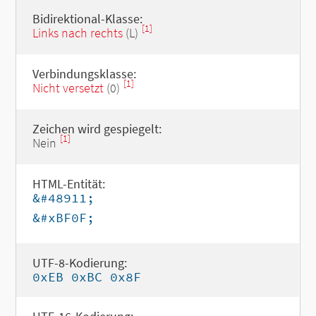
Bidirektional-Klasse:
[1]
Links nach rechts
(L)
Verbindungsklasse:
[1]
Nicht versetzt
(0)
Zeichen wird gespiegelt:
[1]
Nein
HTML-Entität:
&#48911;
&#xBF0F;
UTF-8-Kodierung:
0xEB 0xBC 0x8F