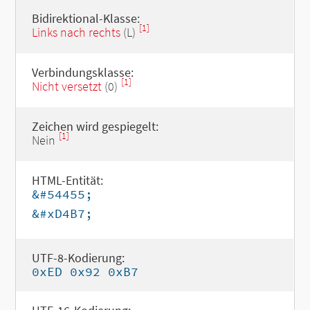
Bidirektional-Klasse:
[1]
Links nach rechts
(L)
Verbindungsklasse:
[1]
Nicht versetzt
(0)
Zeichen wird gespiegelt:
[1]
Nein
HTML-Entität:
&#54455;
&#xD4B7;
UTF-8-Kodierung:
0xED 0x92 0xB7