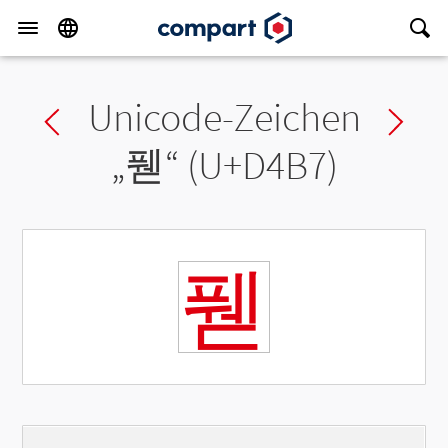
Unicode-Zeichen
Previous char
Ne
„
풷
“ (U+D4B7)
풷