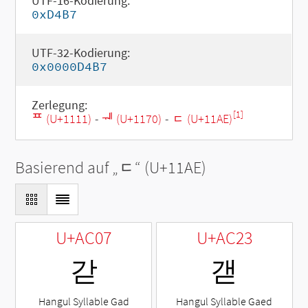
UTF-16-Kodierung:
0xD4B7
UTF-32-Kodierung:
0x0000D4B7
Zerlegung:
[1]
ᄑ (U+1111)
-
ᅰ (U+1170)
-
ᆮ (U+11AE)
Basierend auf „
ᆮ
“ (U+11AE)
U+AC07
U+AC23
갇
갣
Hangul Syllable Gad
Hangul Syllable Gaed