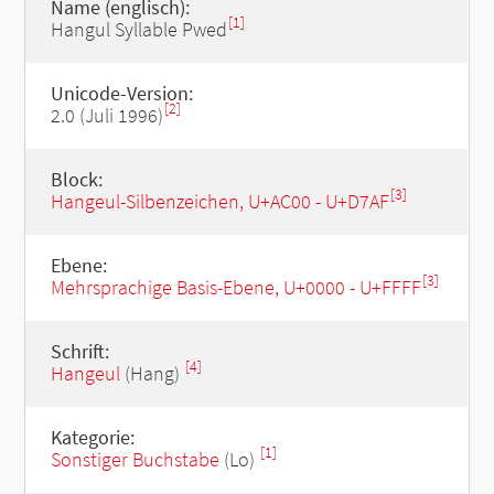
Name (englisch):
[1]
Hangul Syllable Pwed
Unicode-Version:
[2]
2.0 (Juli 1996)
Block:
[3]
Hangeul-Silbenzeichen, U+AC00 - U+D7AF
Ebene:
[3]
Mehrsprachige Basis-Ebene, U+0000 - U+FFFF
Schrift:
[4]
Hangeul
(Hang)
Kategorie:
[1]
Sonstiger Buchstabe
(Lo)