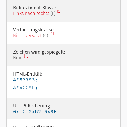
Bidirektional-Klasse:
[1]
Links nach rechts
(L)
Verbindungsklasse:
[1]
Nicht versetzt
(0)
Zeichen wird gespiegelt:
[1]
Nein
HTML-Entität:
&#52383;
&#xCC9F;
UTF-8-Kodierung:
0xEC 0xB2 0x9F