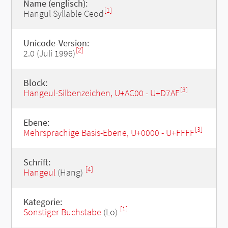
Name (englisch):
[1]
Hangul Syllable Ceod
Unicode-Version:
[2]
2.0 (Juli 1996)
Block:
[3]
Hangeul-Silbenzeichen, U+AC00 - U+D7AF
Ebene:
[3]
Mehrsprachige Basis-Ebene, U+0000 - U+FFFF
Schrift:
[4]
Hangeul
(Hang)
Kategorie:
[1]
Sonstiger Buchstabe
(Lo)