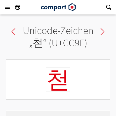
Unicode-Zeichen
Previous char
Ne
„
첟
“ (U+CC9F)
첟