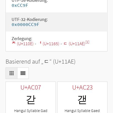
UTF-16-Kodierung:
0xCC9F
UTF-32-Kodierung:
0x0000CC9F
Zerlegung:
[1]
ᄎ (U+110E)
-
ᅥ (U+1165)
-
ᆮ (U+11AE)
Basierend auf „
ᆮ
“ (U+11AE)
U+AC07
U+AC23
갇
갣
Hangul Syllable Gad
Hangul Syllable Gaed