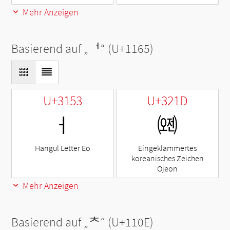
Mehr Anzeigen
Basierend auf „
ᅥ
“ (U+1165)
U+3153
U+321D
ㅓ
㈝
Hangul Letter Eo
Eingeklammertes
koreanisches Zeichen
Ojeon
Mehr Anzeigen
Basierend auf „
ᄎ
“ (U+110E)