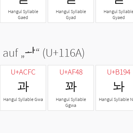
Hangul Syllable
Hangul Syllable
Hangul Syllabl
Gaed
Gyad
Gyaed
 auf „
ᅪ
“ (U+116A)
U+ACFC
U+AF48
U+B194
과
꽈
놔
Hangul Syllable Gwa
Hangul Syllable
Hangul Syllable 
Ggwa