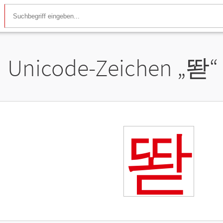
Unicode-Zeichen „
똳
“
똳