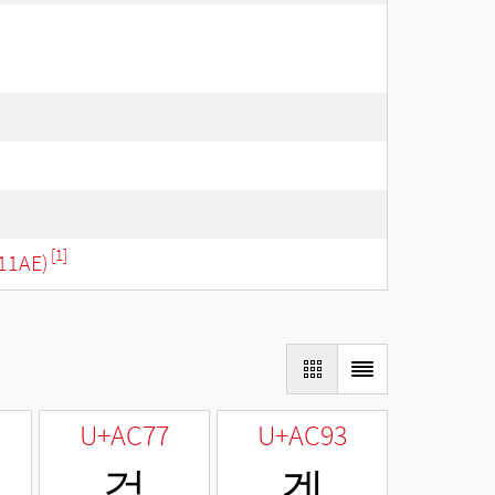
[1]
11AE)
U+AC77
U+AC93
걷
겓