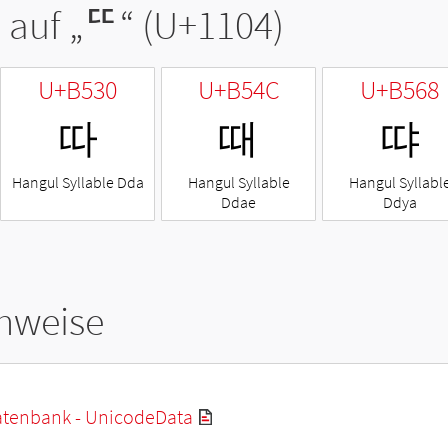
 auf „
ᄄ
“ (U+1104)
U+B530
U+B54C
U+B568
따
때
땨
Hangul Syllable Dda
Hangul Syllable
Hangul Syllabl
Ddae
Ddya
hweise
tenbank - UnicodeData