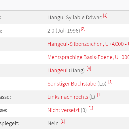
[1]
:
Hangul Syllable Ddwad
[2]
:
2.0 (Juli 1996)
Hangeul-Silbenzeichen, U+AC00 -
Mehrsprachige Basis-Ebene, U+00
[4]
Hangeul
(Hang)
[1]
Sonstiger Buchstabe
(Lo)
[1]
asse:
Links nach rechts
(L)
[1]
se:
Nicht versetzt
(0)
[1]
spiegelt:
Nein