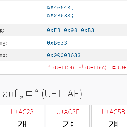
&#46643;
&#xB633;
g:
0xEB 0x98 0xB3
ng:
0xB633
ng:
0x0000B633
ᄄ (U+1104)
-
ᅪ (U+116A)
-
ᆮ (U+
 auf „
ᆮ
“ (U+11AE)
U+AC23
U+AC3F
U+AC5B
갣
갿
걛