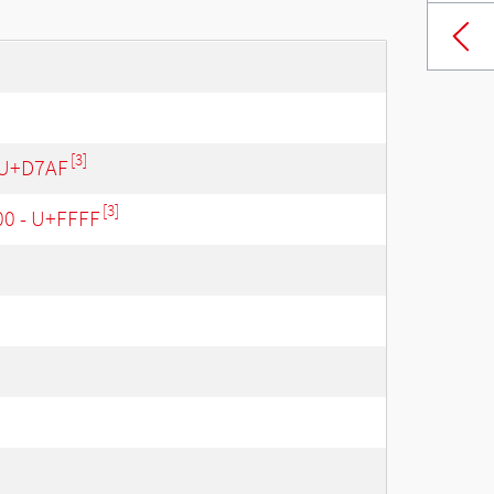
[3]
 U+D7AF
[3]
00 - U+FFFF