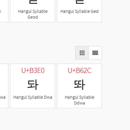
e
Hangul Syllable
Hangul Syllable Ged
Geod
U+B3E0
U+B62C
돠
똬
Nwa
Hangul Syllable Dwa
Hangul Syllable
Ddwa