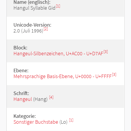
Name (englisch):
[1]
Hangul Syllable Gid
Unicode-Version:
[2]
2.0 (Juli 1996)
Block:
[3]
Hangeul-Silbenzeichen, U+AC00 - U+D7AF
Ebene:
[3]
Mehrsprachige Basis-Ebene, U+0000 - U+FFFF
Schrift:
[4]
Hangeul
(Hang)
Kategorie:
[1]
Sonstiger Buchstabe
(Lo)