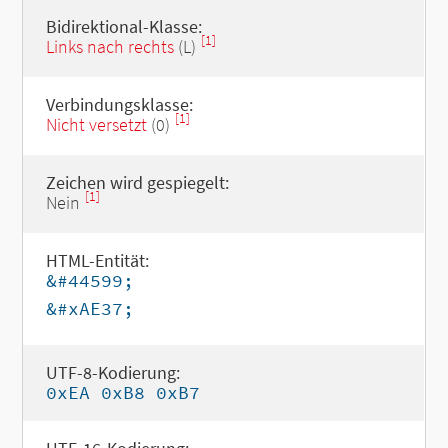
Bidirektional-Klasse:
[1]
Links nach rechts
(L)
Verbindungsklasse:
[1]
Nicht versetzt
(0)
Zeichen wird gespiegelt:
[1]
Nein
HTML-Entität:
&#44599;
&#xAE37;
UTF-8-Kodierung:
0xEA 0xB8 0xB7