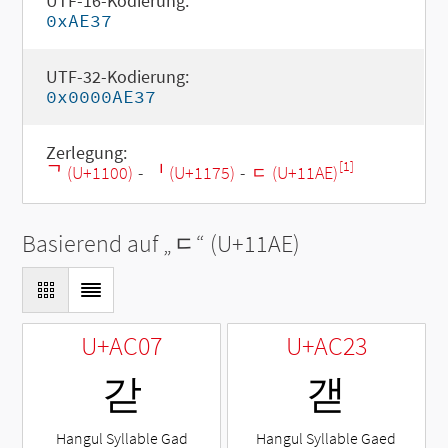
UTF-16-Kodierung:
0xAE37
UTF-32-Kodierung:
0x0000AE37
Zerlegung:
[1]
ᄀ (U+1100)
-
ᅵ (U+1175)
-
ᆮ (U+11AE)
Basierend auf „
ᆮ
“ (U+11AE)
U+AC07
U+AC23
갇
갣
Hangul Syllable Gad
Hangul Syllable Gaed