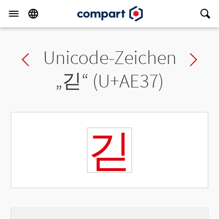
Unicode-Zeichen
Previous char
Ne
„
긷
“ (U+AE37)
긷