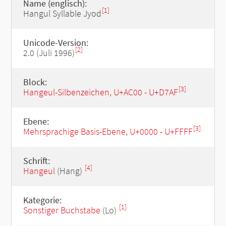
Name (englisch):
[1]
Hangul Syllable Jyod
Unicode-Version:
[2]
2.0 (Juli 1996)
Block:
[3]
Hangeul-Silbenzeichen, U+AC00 - U+D7AF
Ebene:
[3]
Mehrsprachige Basis-Ebene, U+0000 - U+FFFF
Schrift:
[4]
Hangeul
(Hang)
Kategorie:
[1]
Sonstiger Buchstabe
(Lo)