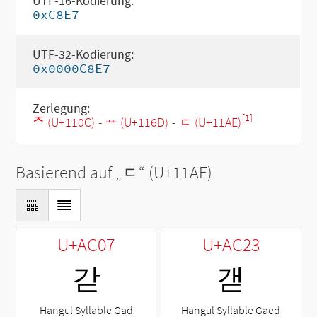
UTF-16-Kodierung:
0xC8E7
UTF-32-Kodierung:
0x0000C8E7
Zerlegung:
[1]
ᄌ (U+110C)
-
ᅭ (U+116D)
-
ᆮ (U+11AE)
Basierend auf „
ᆮ
“ (U+11AE)
U+AC07
U+AC23
갇
갣
Hangul Syllable Gad
Hangul Syllable Gaed