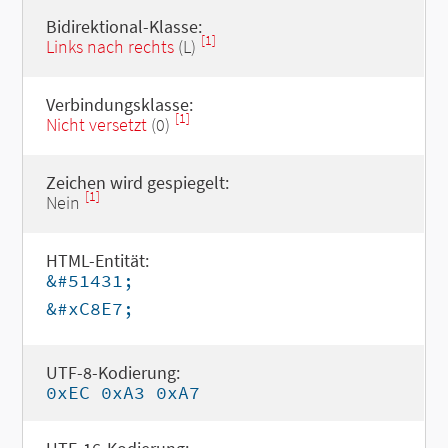
Bidirektional-Klasse:
[1]
Links nach rechts
(L)
Verbindungsklasse:
[1]
Nicht versetzt
(0)
Zeichen wird gespiegelt:
[1]
Nein
HTML-Entität:
&#51431;
&#xC8E7;
UTF-8-Kodierung:
0xEC 0xA3 0xA7