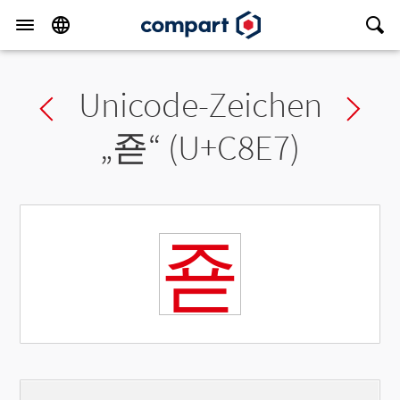
Unicode-Zeichen
Previous char
Ne
„
죧
“ (U+C8E7)
죧