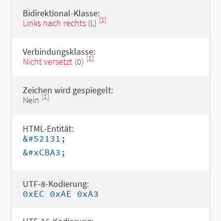
Bidirektional-Klasse:
[1]
Links nach rechts
(L)
Verbindungsklasse:
[1]
Nicht versetzt
(0)
Zeichen wird gespiegelt:
[1]
Nein
HTML-Entität:
&#52131;
&#xCBA3;
UTF-8-Kodierung:
0xEC 0xAE 0xA3