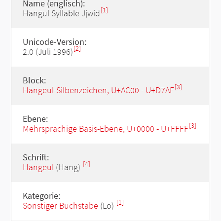
Name (englisch):
[1]
Hangul Syllable Jjwid
Unicode-Version:
[2]
2.0 (Juli 1996)
Block:
[3]
Hangeul-Silbenzeichen, U+AC00 - U+D7AF
Ebene:
[3]
Mehrsprachige Basis-Ebene, U+0000 - U+FFFF
Schrift:
[4]
Hangeul
(Hang)
Kategorie:
[1]
Sonstiger Buchstabe
(Lo)