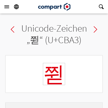
Unicode-Zeichen
Previous char
Ne
„
쮣
“ (U+CBA3)
쮣