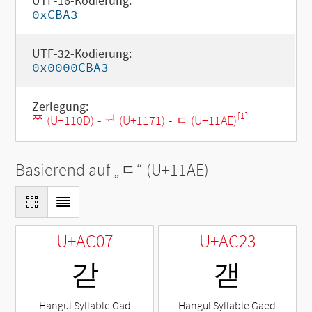
UTF-16-Kodierung:
0xCBA3
UTF-32-Kodierung:
0x0000CBA3
Zerlegung:
[1]
ᄍ (U+110D)
-
ᅱ (U+1171)
-
ᆮ (U+11AE)
Basierend auf „
ᆮ
“ (U+11AE)
U+AC07
U+AC23
갇
갣
Hangul Syllable Gad
Hangul Syllable Gaed