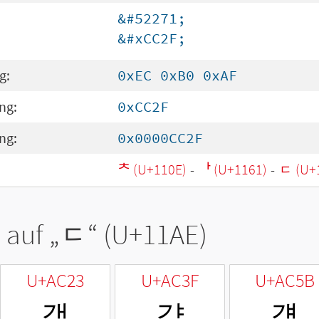
&#52271;
&#xCC2F;
g:
0xEC 0xB0 0xAF
ng:
0xCC2F
ng:
0x0000CC2F
ᄎ (U+110E)
-
ᅡ (U+1161)
-
ᆮ (U+
 auf „
ᆮ
“ (U+11AE)
U+AC23
U+AC3F
U+AC5B
갣
갿
걛