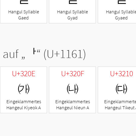
Hangul Syllable
Hangul Syllable
Hangul Syllabl
Gaed
Gyad
Gyaed
 auf „
ᅡ
“ (U+1161)
U+320E
U+320F
U+3210
㈎
㈏
㈐
Eingeklammertes
Eingeklammertes
Eingeklammert
Hangeul Kiyeok A
Hangeul Nieun A
Hangeul Tikeut 