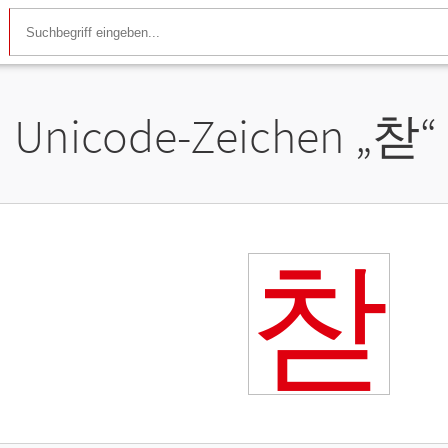
Unicode-Zeichen „
찯
“
찯