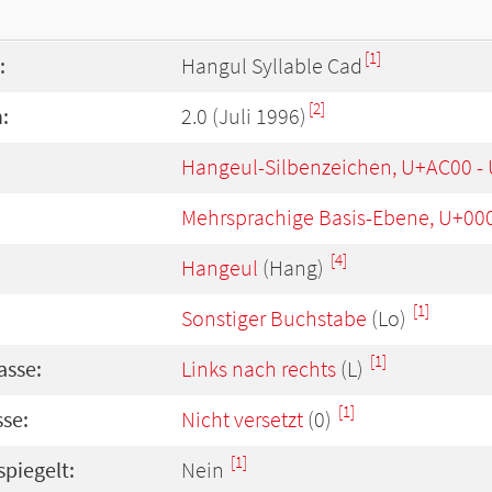
[1]
:
Hangul Syllable Cad
[2]
:
2.0 (Juli 1996)
Hangeul-Silbenzeichen, U+AC00 -
Mehrsprachige Basis-Ebene, U+00
[4]
Hangeul
(Hang)
[1]
Sonstiger Buchstabe
(Lo)
[1]
asse:
Links nach rechts
(L)
[1]
se:
Nicht versetzt
(0)
[1]
spiegelt:
Nein