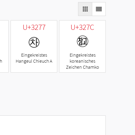
U+3277
U+327C
㉷
㉼
Eingekreistes
Eingekreistes
h
Hangeul Chieuch A
koreanisches
Zeichen Chamko