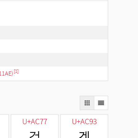
[1]
11AE)
U+AC77
U+AC93
걷
겓