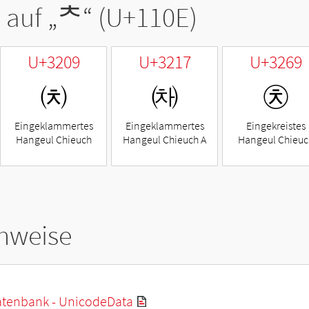
 auf „
ᄎ
“ (U+110E)
U+3209
U+3217
U+3269
㈉
㈗
㉩
Eingeklammertes
Eingeklammertes
Eingekreistes
Hangeul Chieuch
Hangeul Chieuch A
Hangeul Chieuc
hweise
tenbank - UnicodeData