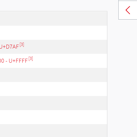
[3]
 U+D7AF
[3]
00 - U+FFFF