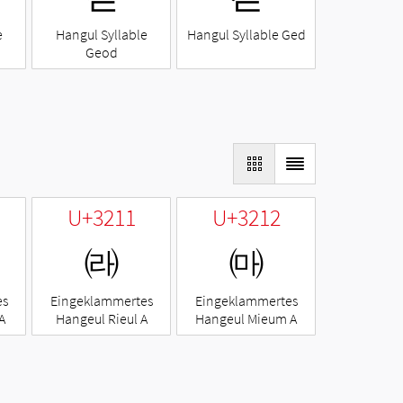
e
Hangul Syllable
Hangul Syllable Ged
Geod
U+3211
U+3212
㈑
㈒
es
Eingeklammertes
Eingeklammertes
A
Hangeul Rieul A
Hangeul Mieum A