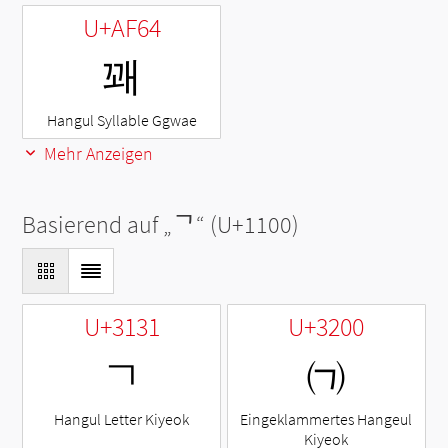
U+AF64
꽤
Hangul Syllable Ggwae
Mehr Anzeigen
Basierend auf „
ᄀ
“ (U+1100)
U+3131
U+3200
ㄱ
㈀
Hangul Letter Kiyeok
Eingeklammertes Hangeul
Kiyeok