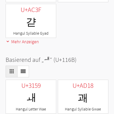
U+AC3F
갿
Hangul Syllable Gyad
Mehr Anzeigen
Basierend auf „
ᅫ
“ (U+116B)
U+3159
U+AD18
ㅙ
괘
Hangul Letter Wae
Hangul Syllable Gwae