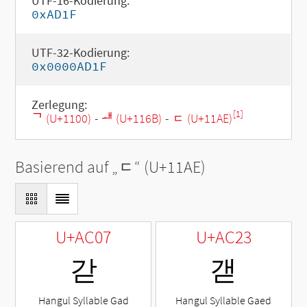
UTF-16-Kodierung:
0xAD1F
UTF-32-Kodierung:
0x0000AD1F
Zerlegung:
[1]
ᄀ (U+1100)
-
ᅫ (U+116B)
-
ᆮ (U+11AE)
Basierend auf „
ᆮ
“ (U+11AE)
U+AC07
U+AC23
갇
갣
Hangul Syllable Gad
Hangul Syllable Gaed