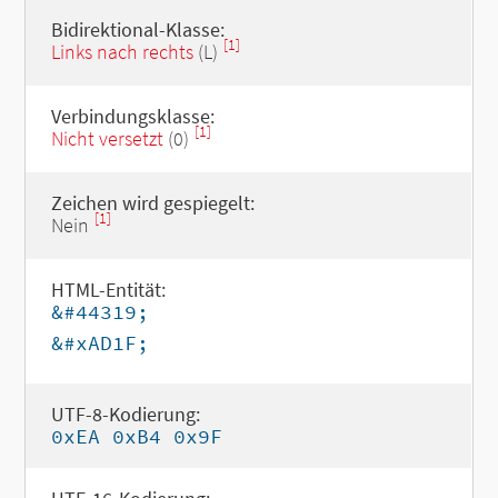
Bidirektional-Klasse:
[1]
Links nach rechts
(L)
Verbindungsklasse:
[1]
Nicht versetzt
(0)
Zeichen wird gespiegelt:
[1]
Nein
HTML-Entität:
&#44319;
&#xAD1F;
UTF-8-Kodierung:
0xEA 0xB4 0x9F