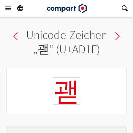
Unicode-Zeichen
Previous char
Ne
„
괟
“ (U+AD1F)
괟