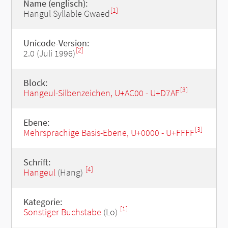
Name (englisch):
[1]
Hangul Syllable Gwaed
Unicode-Version:
[2]
2.0 (Juli 1996)
Block:
[3]
Hangeul-Silbenzeichen, U+AC00 - U+D7AF
Ebene:
[3]
Mehrsprachige Basis-Ebene, U+0000 - U+FFFF
Schrift:
[4]
Hangeul
(Hang)
Kategorie:
[1]
Sonstiger Buchstabe
(Lo)