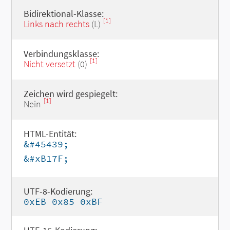
Bidirektional-Klasse:
[1]
Links nach rechts
(L)
Verbindungsklasse:
[1]
Nicht versetzt
(0)
Zeichen wird gespiegelt:
[1]
Nein
HTML-Entität:
&#45439;
&#xB17F;
UTF-8-Kodierung:
0xEB 0x85 0xBF