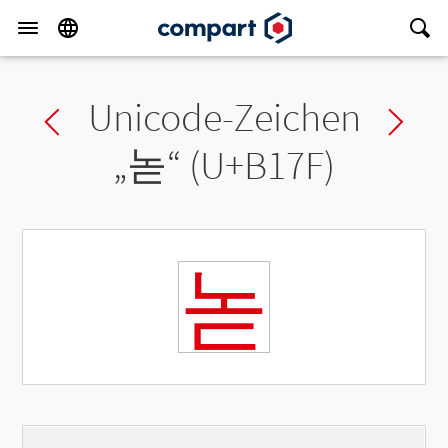
Unicode-Zeichen
Previous char
Ne
„
녿
“ (U+B17F)
녿