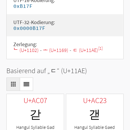
UTF-16-Kodierung:
0xB17F
UTF-32-Kodierung:
0x0000B17F
Zerlegung:
[1]
ᄂ (U+1102)
-
ᅩ (U+1169)
-
ᆮ (U+11AE)
Basierend auf „
ᆮ
“ (U+11AE)
U+AC07
U+AC23
갇
갣
Hangul Syllable Gad
Hangul Syllable Gaed