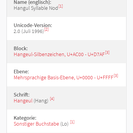
Name (englisch):
[1]
Hangul Syllable Nod
Unicode-Version:
[2]
2.0 (Juli 1996)
Block:
[3]
Hangeul-Silbenzeichen, U+AC00 - U+D7AF
Ebene:
[3]
Mehrsprachige Basis-Ebene, U+0000 - U+FFFF
Schrift:
[4]
Hangeul
(Hang)
Kategorie:
[1]
Sonstiger Buchstabe
(Lo)