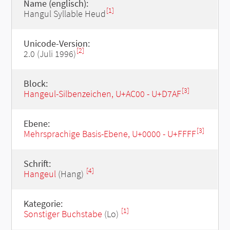
Name (englisch):
[1]
Hangul Syllable Heud
Unicode-Version:
[2]
2.0 (Juli 1996)
Block:
[3]
Hangeul-Silbenzeichen, U+AC00 - U+D7AF
Ebene:
[3]
Mehrsprachige Basis-Ebene, U+0000 - U+FFFF
Schrift:
[4]
Hangeul
(Hang)
Kategorie:
[1]
Sonstiger Buchstabe
(Lo)