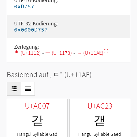
UTF-16-Kodierung:
0xD757
UTF-32-Kodierung:
0x0000D757
Zerlegung:
[1]
ᄒ (U+1112)
-
ᅳ (U+1173)
-
ᆮ (U+11AE)
Basierend auf „
ᆮ
“ (U+11AE)
U+AC07
U+AC23
갇
갣
Hangul Syllable Gad
Hangul Syllable Gaed