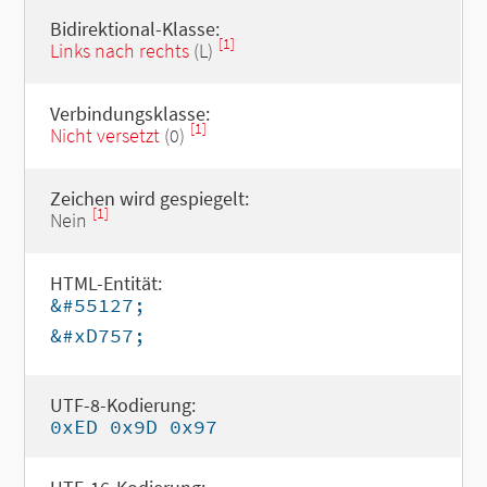
Bidirektional-Klasse:
[1]
Links nach rechts
(L)
Verbindungsklasse:
[1]
Nicht versetzt
(0)
Zeichen wird gespiegelt:
[1]
Nein
HTML-Entität:
&#55127;
&#xD757;
UTF-8-Kodierung:
0xED 0x9D 0x97