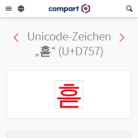
Unicode-Zeichen
Previous char
Ne
„
흗
“ (U+D757)
흗