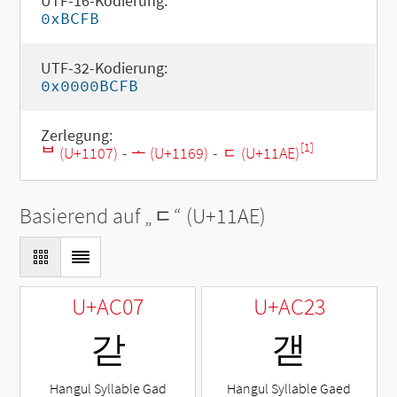
UTF-16-Kodierung:
0xBCFB
UTF-32-Kodierung:
0x0000BCFB
Zerlegung:
[1]
ᄇ (U+1107)
-
ᅩ (U+1169)
-
ᆮ (U+11AE)
Basierend auf „
ᆮ
“ (U+11AE)
U+AC07
U+AC23
갇
갣
Hangul Syllable Gad
Hangul Syllable Gaed