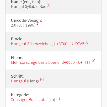
Name (englisch):
[1]
Hangul Syllable Bod
Unicode-Version:
[2]
2.0 (Juli 1996)
Block:
[3]
Hangeul-Silbenzeichen, U+AC00 - U+D7AF
Ebene:
[3]
Mehrsprachige Basis-Ebene, U+0000 - U+FFFF
Schrift:
[4]
Hangeul
(Hang)
Kategorie:
[1]
Sonstiger Buchstabe
(Lo)