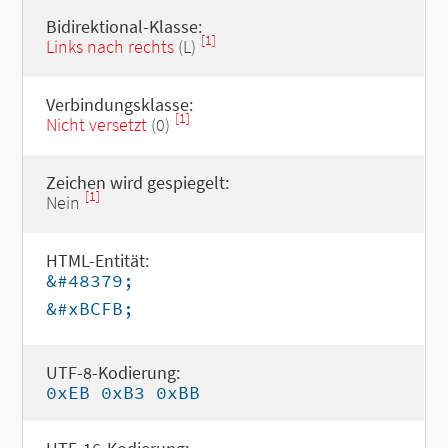
Bidirektional-Klasse:
[1]
Links nach rechts
(L)
Verbindungsklasse:
[1]
Nicht versetzt
(0)
Zeichen wird gespiegelt:
[1]
Nein
HTML-Entität:
&#48379;
&#xBCFB;
UTF-8-Kodierung:
0xEB 0xB3 0xBB