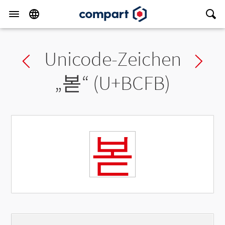
Unicode-Zeichen
Previous char
Ne
„
볻
“ (U+BCFB)
볻