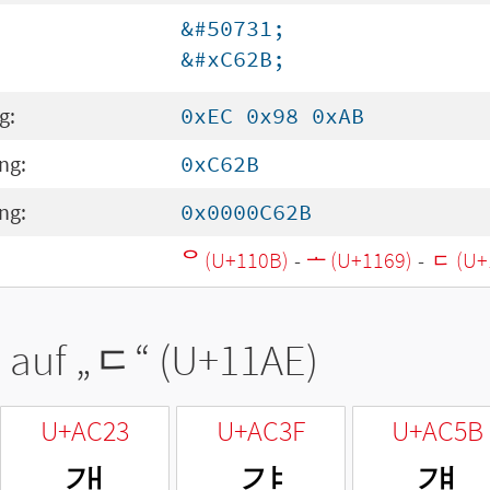
&#50731;
&#xC62B;
g:
0xEC 0x98 0xAB
ng:
0xC62B
ng:
0x0000C62B
ᄋ (U+110B)
-
ᅩ (U+1169)
-
ᆮ (U+
 auf „
ᆮ
“ (U+11AE)
U+AC23
U+AC3F
U+AC5B
갣
갿
걛