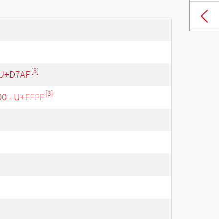
[3]
 U+D7AF
[3]
00 - U+FFFF