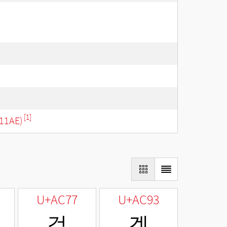
[1]
11AE)
U+AC77
U+AC93
걷
겓