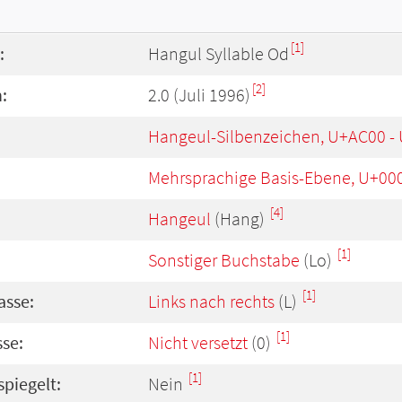
[1]
:
Hangul Syllable Od
[2]
:
2.0 (Juli 1996)
Hangeul-Silbenzeichen, U+AC00 -
Mehrsprachige Basis-Ebene, U+00
[4]
Hangeul
(Hang)
[1]
Sonstiger Buchstabe
(Lo)
[1]
asse:
Links nach rechts
(L)
[1]
se:
Nicht versetzt
(0)
[1]
spiegelt:
Nein