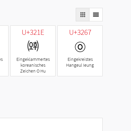
U+321E
U+3267
㈞
㉧
es
Eingeklammertes
Eingekreistes
koreanisches
Hangeul Ieung
Zeichen O Hu