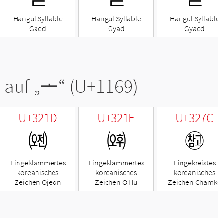
Hangul Syllable
Hangul Syllable
Hangul Syllabl
Gaed
Gyad
Gyaed
 auf „
ᅩ
“ (U+1169)
U+321D
U+321E
U+327C
㈝
㈞
㉼
Eingeklammertes
Eingeklammertes
Eingekreistes
koreanisches
koreanisches
koreanisches
Zeichen Ojeon
Zeichen O Hu
Zeichen Chamk