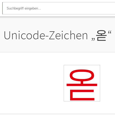
Unicode-Zeichen „
옫
“
옫