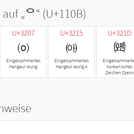
 auf „
ᄋ
“ (U+110B)
U+3207
U+3215
U+321D
㈇
㈕
㈝
Eingeklammertes
Eingeklammertes
Eingeklammert
Hangeul Ieung
Hangeul Ieung A
koreanisches
Zeichen Ojeon
hweise