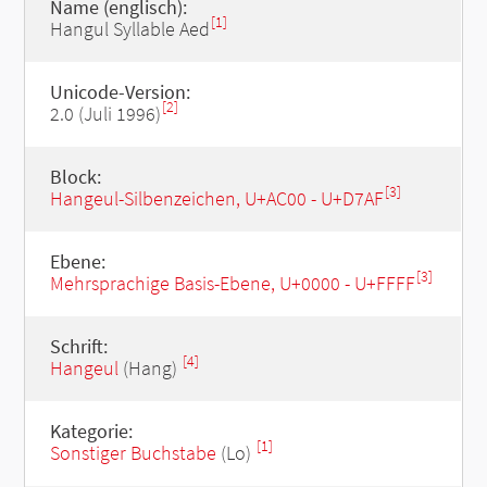
Name (englisch):
[1]
Hangul Syllable Aed
Unicode-Version:
[2]
2.0 (Juli 1996)
Block:
[3]
Hangeul-Silbenzeichen, U+AC00 - U+D7AF
Ebene:
[3]
Mehrsprachige Basis-Ebene, U+0000 - U+FFFF
Schrift:
[4]
Hangeul
(Hang)
Kategorie:
[1]
Sonstiger Buchstabe
(Lo)