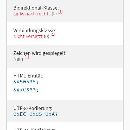
Bidirektional-Klasse:
[1]
Links nach rechts
(L)
Verbindungsklasse:
[1]
Nicht versetzt
(0)
Zeichen wird gespiegelt:
[1]
Nein
HTML-Entität:
&#50535;
&#xC567;
UTF-8-Kodierung:
0xEC 0x95 0xA7