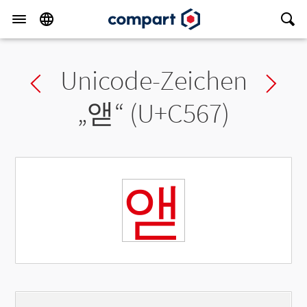
Unicode-Zeichen
Previous char
Ne
„
앧
“ (U+C567)
앧