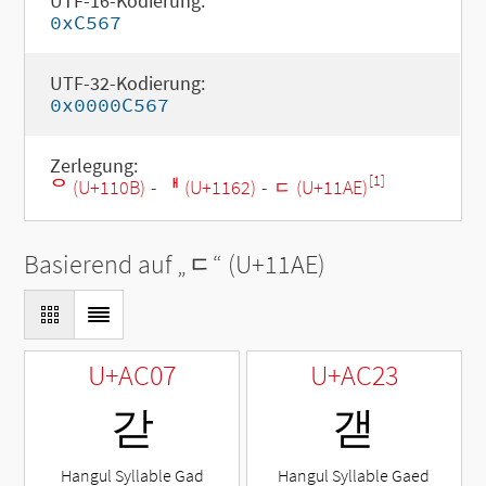
UTF-16-Kodierung:
0xC567
UTF-32-Kodierung:
0x0000C567
Zerlegung:
[1]
ᄋ (U+110B)
-
ᅢ (U+1162)
-
ᆮ (U+11AE)
Basierend auf „
ᆮ
“ (U+11AE)
U+AC07
U+AC23
갇
갣
Hangul Syllable Gad
Hangul Syllable Gaed