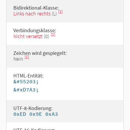
Bidirektional-Klasse:
[1]
Links nach rechts
(L)
Verbindungsklasse:
[1]
Nicht versetzt
(0)
Zeichen wird gespiegelt:
[1]
Nein
HTML-Entität:
&#55203;
&#xD7A3;
UTF-8-Kodierung:
0xED 0x9E 0xA3