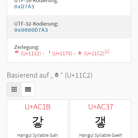
UTF-16-Kodierung:
0xD7A3
UTF-32-Kodierung:
0x0000D7A3
Zerlegung:
[1]
ᄒ (U+1112)
-
ᅵ (U+1175)
-
ᇂ (U+11C2)
Basierend auf „
ᇂ
“ (U+11C2)
U+AC1B
U+AC37
갛
갷
Hangul Syllable Gah
Hangul Syllable Gaeh