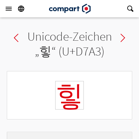
Unicode-Zeichen
Previous char
Ne
„
힣
“ (U+D7A3)
힣