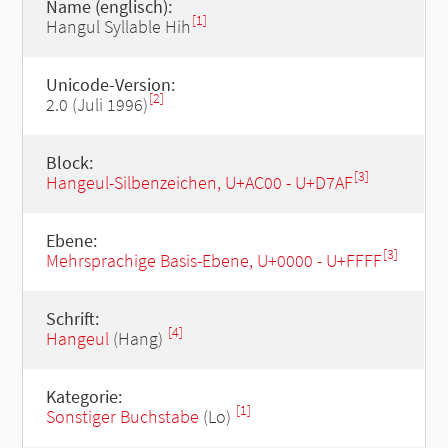
Name (englisch):
[1]
Hangul Syllable Hih
Unicode-Version:
[2]
2.0 (Juli 1996)
Block:
[3]
Hangeul-Silbenzeichen, U+AC00 - U+D7AF
Ebene:
[3]
Mehrsprachige Basis-Ebene, U+0000 - U+FFFF
Schrift:
[4]
Hangeul
(Hang)
Kategorie:
[1]
Sonstiger Buchstabe
(Lo)