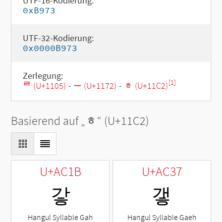
UTF-16-Kodierung:
0xB973
UTF-32-Kodierung:
0x0000B973
Zerlegung:
[1]
ᄅ (U+1105)
-
ᅲ (U+1172)
-
ᇂ (U+11C2)
Basierend auf „
ᇂ
“ (U+11C2)
U+AC1B
U+AC37
갛
갷
Hangul Syllable Gah
Hangul Syllable Gaeh