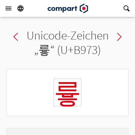
Unicode-Zeichen
Previous char
Ne
„
륳
“ (U+B973)
륳