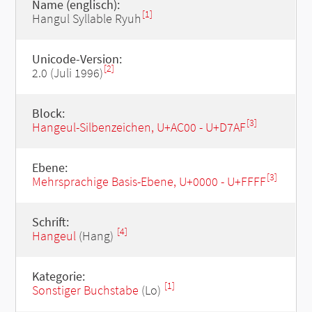
Name (englisch):
[1]
Hangul Syllable Ryuh
Unicode-Version:
[2]
2.0 (Juli 1996)
Block:
[3]
Hangeul-Silbenzeichen, U+AC00 - U+D7AF
Ebene:
[3]
Mehrsprachige Basis-Ebene, U+0000 - U+FFFF
Schrift:
[4]
Hangeul
(Hang)
Kategorie:
[1]
Sonstiger Buchstabe
(Lo)