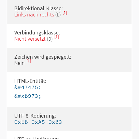
Bidirektional-Klasse:
[1]
Links nach rechts
(L)
Verbindungsklasse:
[1]
Nicht versetzt
(0)
Zeichen wird gespiegelt:
[1]
Nein
HTML-Entität:
&#47475;
&#xB973;
UTF-8-Kodierung:
0xEB 0xA5 0xB3