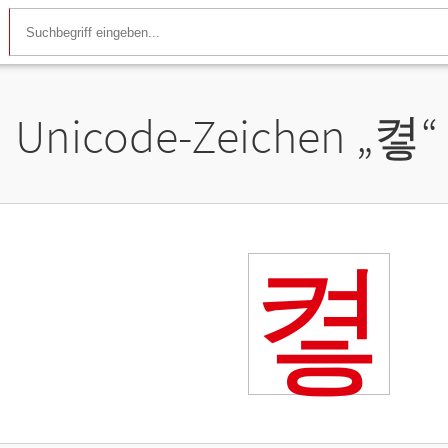
Unicode-Zeichen „
켷
“
켷