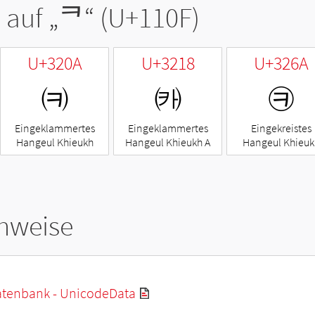
 auf „
ᄏ
“ (U+110F)
U+320A
U+3218
U+326A
㈊
㈘
㉪
Eingeklammertes
Eingeklammertes
Eingekreistes
Hangeul Khieukh
Hangeul Khieukh A
Hangeul Khieuk
hweise
tenbank - UnicodeData