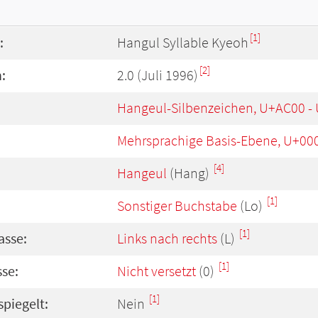
[1]
:
Hangul Syllable Kyeoh
[2]
:
2.0 (Juli 1996)
Hangeul-Silbenzeichen, U+AC00 -
Mehrsprachige Basis-Ebene, U+00
[4]
Hangeul
(Hang)
[1]
Sonstiger Buchstabe
(Lo)
[1]
asse:
Links nach rechts
(L)
[1]
se:
Nicht versetzt
(0)
[1]
spiegelt:
Nein