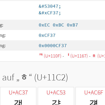
&#53047;
&#xCF37;
g:
0xEC 0xBC 0xB7
ng:
0xCF37
ng:
0x0000CF37
ᄏ (U+110F)
-
ᅧ (U+1167)
-
ᇂ (U+
 auf „
ᇂ
“ (U+11C2)
U+AC37
U+AC53
U+AC6F
갷
걓
걯