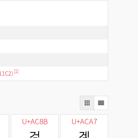
[1]
11C2)
U+AC8B
U+ACA7
겋
겧