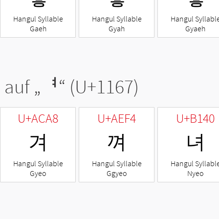
Hangul Syllable
Hangul Syllable
Hangul Syllabl
Gaeh
Gyah
Gyaeh
 auf „
ᅧ
“ (U+1167)
U+ACA8
U+AEF4
U+B140
겨
껴
녀
Hangul Syllable
Hangul Syllable
Hangul Syllabl
Gyeo
Ggyeo
Nyeo