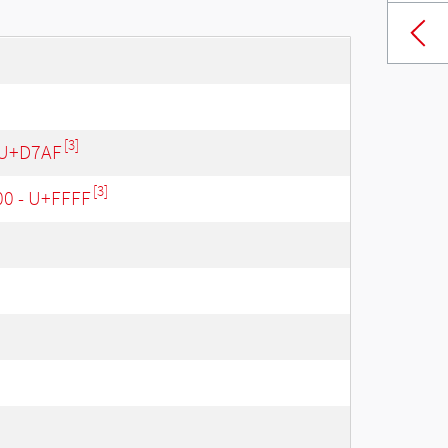
[3]
 U+D7AF
[3]
00 - U+FFFF