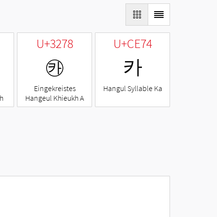
U+3278
U+CE74
㉸
카
Eingekreistes
Hangul Syllable Ka
h
Hangeul Khieukh A