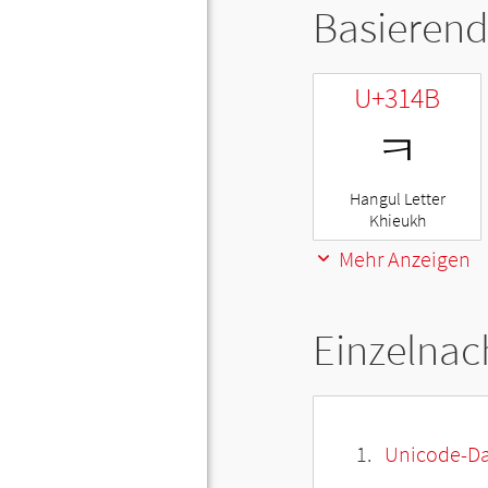
Basierend
U+314B
ㅋ
Hangul Letter
Khieukh
Mehr Anzeigen
Einzelnac
Unicode-Da