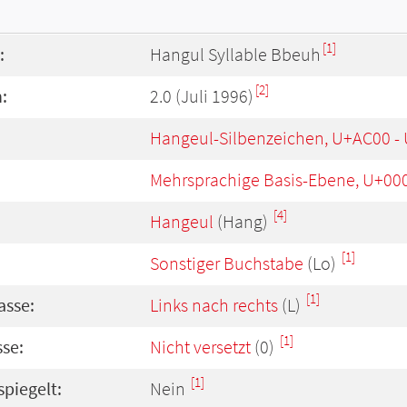
[1]
:
Hangul Syllable Bbeuh
[2]
:
2.0 (Juli 1996)
Hangeul-Silbenzeichen, U+AC00 -
Mehrsprachige Basis-Ebene, U+00
[4]
Hangeul
(Hang)
[1]
Sonstiger Buchstabe
(Lo)
[1]
asse:
Links nach rechts
(L)
[1]
se:
Nicht versetzt
(0)
[1]
spiegelt:
Nein