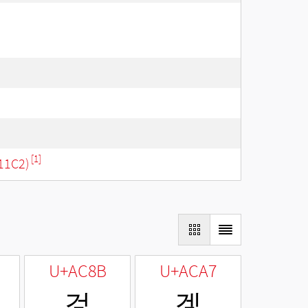
[1]
11C2)
U+AC8B
U+ACA7
겋
겧