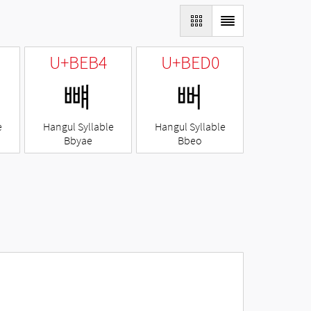
U+BEB4
U+BED0
뺴
뻐
e
Hangul Syllable
Hangul Syllable
Bbyae
Bbeo