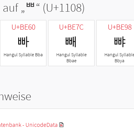
 auf „
ᄈ
“ (U+1108)
U+BE60
U+BE7C
U+BE98
빠
빼
뺘
Hangul Syllable Bba
Hangul Syllable
Hangul Syllabl
Bbae
Bbya
hweise
tenbank - UnicodeData