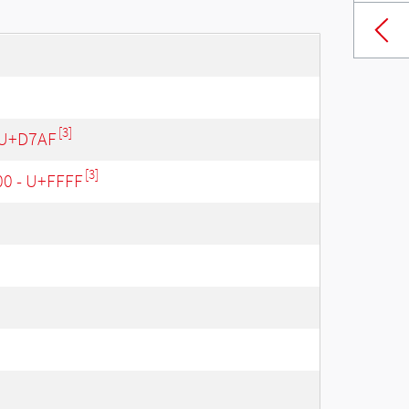
[3]
 U+D7AF
[3]
00 - U+FFFF