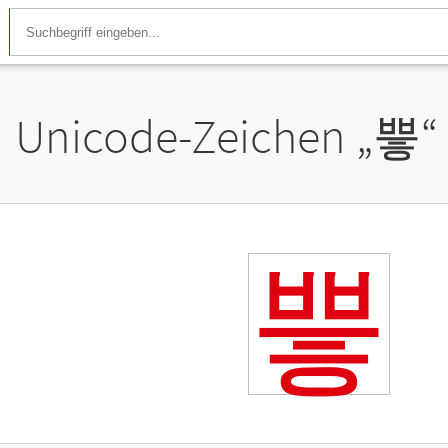
Unicode-Zeichen „
쁳
“
쁳