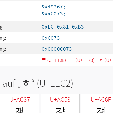
&#49267;
&#xC073;
g:
0xEC 0x81 0xB3
ng:
0xC073
ng:
0x0000C073
ᄈ (U+1108)
-
ᅳ (U+1173)
-
ᇂ (U+
 auf „
ᇂ
“ (U+11C2)
U+AC37
U+AC53
U+AC6F
갷
걓
걯