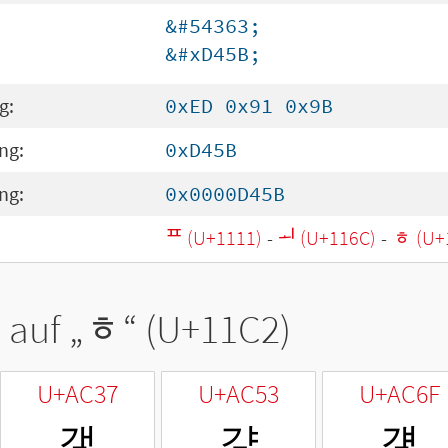
&#54363;
&#xD45B;
g:
0xED 0x91 0x9B
ng:
0xD45B
ng:
0x0000D45B
ᄑ (U+1111)
-
ᅬ (U+116C)
-
ᇂ (U+
 auf „
ᇂ
“ (U+11C2)
U+AC37
U+AC53
U+AC6F
갷
걓
걯