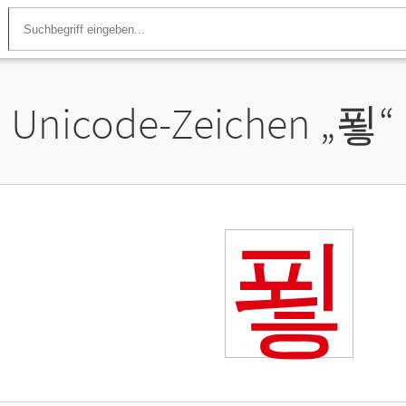
Unicode-Zeichen „
푛
“
푛