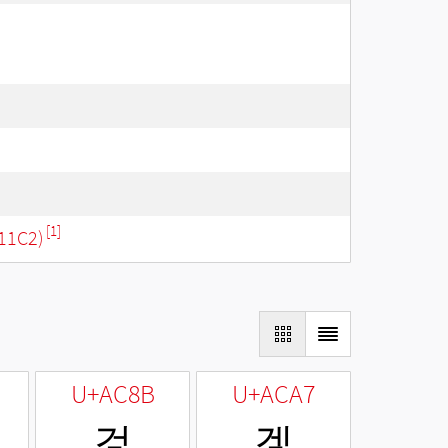
[1]
11C2)
U+AC8B
U+ACA7
겋
겧