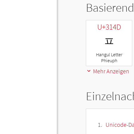
Basierend
U+314D
ㅍ
Hangul Letter
Phieuph
Mehr Anzeigen
Einzelnac
Unicode-Da