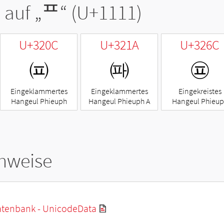
 auf „
ᄑ
“ (U+1111)
U+320C
U+321A
U+326C
㈌
㈚
㉬
Eingeklammertes
Eingeklammertes
Eingekreistes
Hangeul Phieuph
Hangeul Phieuph A
Hangeul Phieu
hweise
tenbank - UnicodeData