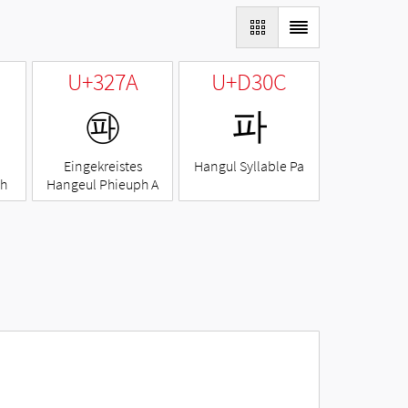
U+327A
U+D30C
㉺
파
Eingekreistes
Hangul Syllable Pa
ph
Hangeul Phieuph A