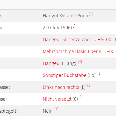
[1]
:
Hangul Syllable Poeh
[2]
:
2.0 (Juli 1996)
Hangeul-Silbenzeichen, U+AC00 -
Mehrsprachige Basis-Ebene, U+00
[4]
Hangeul
(Hang)
[1]
Sonstiger Buchstabe
(Lo)
[1]
asse:
Links nach rechts
(L)
[1]
se:
Nicht versetzt
(0)
[1]
spiegelt:
Nein