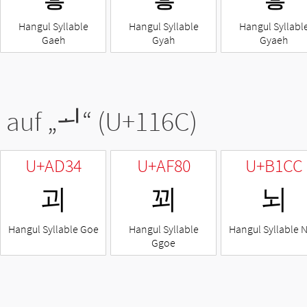
Hangul Syllable
Hangul Syllable
Hangul Syllabl
Gaeh
Gyah
Gyaeh
 auf „
ᅬ
“ (U+116C)
U+AD34
U+AF80
U+B1CC
괴
꾀
뇌
Hangul Syllable Goe
Hangul Syllable
Hangul Syllable 
Ggoe