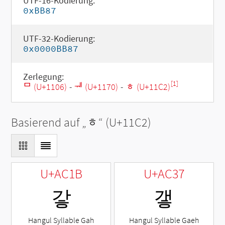
UTF-16-Kodierung:
0xBB87
UTF-32-Kodierung:
0x0000BB87
Zerlegung:
[1]
ᄆ (U+1106)
-
ᅰ (U+1170)
-
ᇂ (U+11C2)
Basierend auf „
ᇂ
“ (U+11C2)
U+AC1B
U+AC37
갛
갷
Hangul Syllable Gah
Hangul Syllable Gaeh