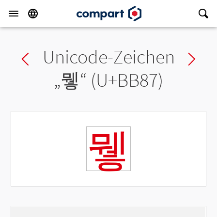
Unicode-Zeichen
Previous char
Ne
„
뮇
“ (U+BB87)
뮇