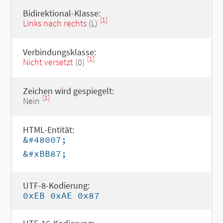
Bidirektional-Klasse:
[1]
Links nach rechts
(L)
Verbindungsklasse:
[1]
Nicht versetzt
(0)
Zeichen wird gespiegelt:
[1]
Nein
HTML-Entität:
&#48007;
&#xBB87;
UTF-8-Kodierung:
0xEB 0xAE 0x87