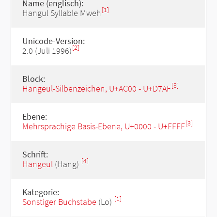
Name (englisch):
[1]
Hangul Syllable Mweh
Unicode-Version:
[2]
2.0 (Juli 1996)
Block:
[3]
Hangeul-Silbenzeichen, U+AC00 - U+D7AF
Ebene:
[3]
Mehrsprachige Basis-Ebene, U+0000 - U+FFFF
Schrift:
[4]
Hangeul
(Hang)
Kategorie:
[1]
Sonstiger Buchstabe
(Lo)