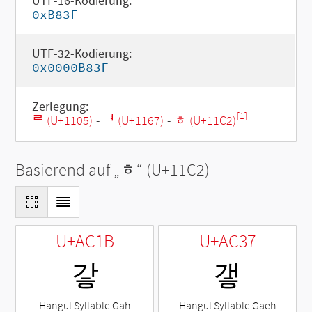
UTF-16-Kodierung:
0xB83F
UTF-32-Kodierung:
0x0000B83F
Zerlegung:
[1]
ᄅ (U+1105)
-
ᅧ (U+1167)
-
ᇂ (U+11C2)
Basierend auf „
ᇂ
“ (U+11C2)
U+AC1B
U+AC37
갛
갷
Hangul Syllable Gah
Hangul Syllable Gaeh