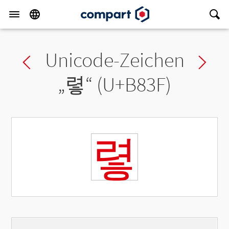
Unicode-Zeichen
Previous char
Ne
„
렿
“ (U+B83F)
렿