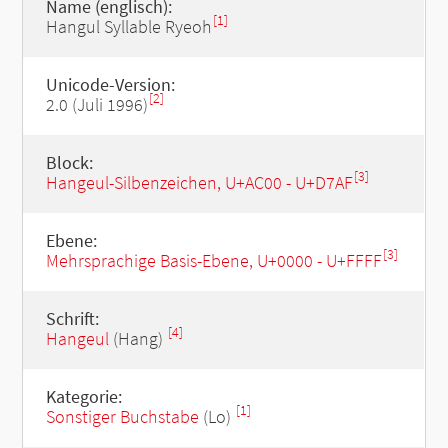
Name (englisch):
[1]
Hangul Syllable Ryeoh
Unicode-Version:
[2]
2.0 (Juli 1996)
Block:
[3]
Hangeul-Silbenzeichen, U+AC00 - U+D7AF
Ebene:
[3]
Mehrsprachige Basis-Ebene, U+0000 - U+FFFF
Schrift:
[4]
Hangeul
(Hang)
Kategorie:
[1]
Sonstiger Buchstabe
(Lo)