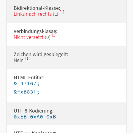
Bidirektional-Klasse:
[1]
Links nach rechts
(L)
Verbindungsklasse:
[1]
Nicht versetzt
(0)
Zeichen wird gespiegelt:
[1]
Nein
HTML-Entität:
&#47167;
&#xB83F;
UTF-8-Kodierung:
0xEB 0xA0 0xBF