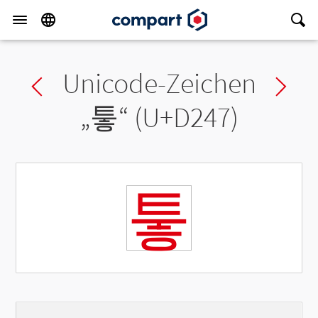
Unicode-Zeichen
Previous char
Ne
„
퉇
“ (U+D247)
퉇