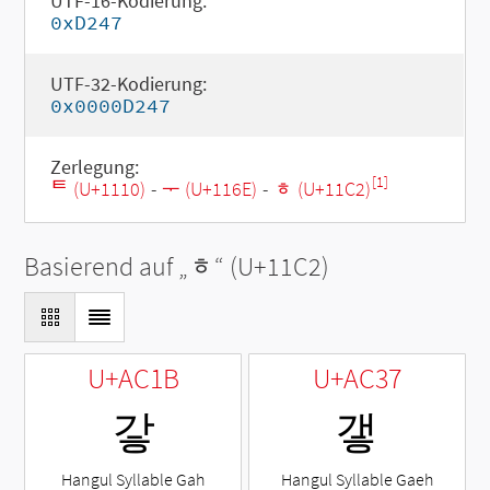
UTF-16-Kodierung:
0xD247
UTF-32-Kodierung:
0x0000D247
Zerlegung:
[1]
ᄐ (U+1110)
-
ᅮ (U+116E)
-
ᇂ (U+11C2)
Basierend auf „
ᇂ
“ (U+11C2)
U+AC1B
U+AC37
갛
갷
Hangul Syllable Gah
Hangul Syllable Gaeh