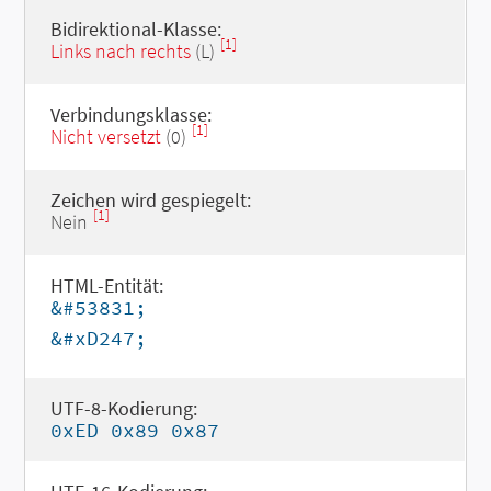
Bidirektional-Klasse:
[1]
Links nach rechts
(L)
Verbindungsklasse:
[1]
Nicht versetzt
(0)
Zeichen wird gespiegelt:
[1]
Nein
HTML-Entität:
&#53831;
&#xD247;
UTF-8-Kodierung:
0xED 0x89 0x87