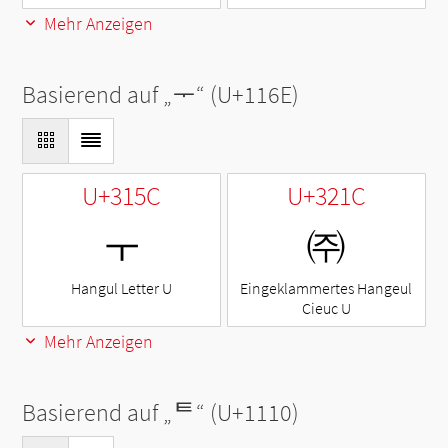
Mehr Anzeigen
Basierend auf „
ᅮ
“ (U+116E)
U+315C
U+321C
ㅜ
㈜
Hangul Letter U
Eingeklammertes Hangeul
Cieuc U
Mehr Anzeigen
Basierend auf „
ᄐ
“ (U+1110)