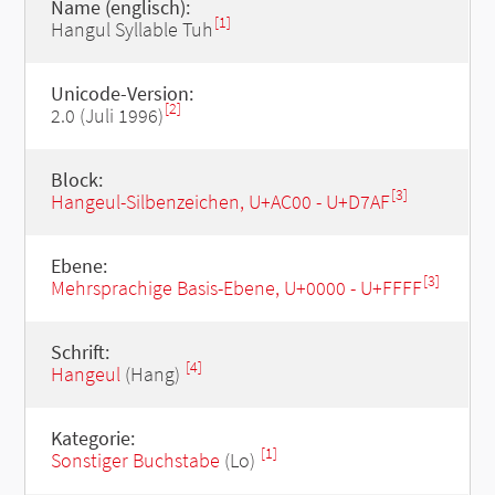
Name (englisch):
[1]
Hangul Syllable Tuh
Unicode-Version:
[2]
2.0 (Juli 1996)
Block:
[3]
Hangeul-Silbenzeichen, U+AC00 - U+D7AF
Ebene:
[3]
Mehrsprachige Basis-Ebene, U+0000 - U+FFFF
Schrift:
[4]
Hangeul
(Hang)
Kategorie:
[1]
Sonstiger Buchstabe
(Lo)