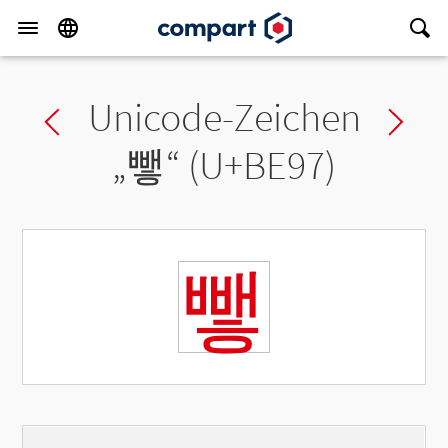
Unicode-Zeichen
Previous char
Ne
„
뺗
“ (U+BE97)
뺗