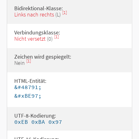
Bidirektional-Klasse:
[1]
Links nach rechts
(L)
Verbindungsklasse:
[1]
Nicht versetzt
(0)
Zeichen wird gespiegelt:
[1]
Nein
HTML-Entität:
&#48791;
&#xBE97;
UTF-8-Kodierung:
0xEB 0xBA 0x97