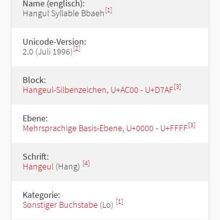
Name (englisch):
[1]
Hangul Syllable Bbaeh
Unicode-Version:
[2]
2.0 (Juli 1996)
Block:
[3]
Hangeul-Silbenzeichen, U+AC00 - U+D7AF
Ebene:
[3]
Mehrsprachige Basis-Ebene, U+0000 - U+FFFF
Schrift:
[4]
Hangeul
(Hang)
Kategorie:
[1]
Sonstiger Buchstabe
(Lo)