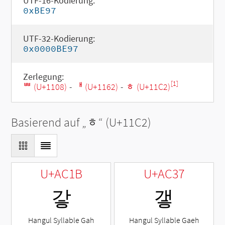
UTF-16-Kodierung:
0xBE97
UTF-32-Kodierung:
0x0000BE97
Zerlegung:
[1]
ᄈ (U+1108)
-
ᅢ (U+1162)
-
ᇂ (U+11C2)
Basierend auf „
ᇂ
“ (U+11C2)
U+AC1B
U+AC37
갛
갷
Hangul Syllable Gah
Hangul Syllable Gaeh